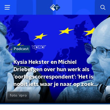
Podcast
Kysia Hekster en Michiel
Driebergen over hun werk als
'oorlogscorrespondent': 'Het is
nooit iets waar je naar op zoek
gaat'
foto:
Vpro