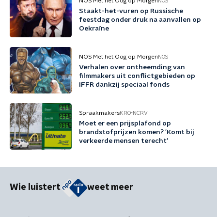
NOS Met het Oog op Morgen
NOS
Staakt-het-vuren op Russische
feestdag onder druk na aanvallen op
Oekraïne
NOS Met het Oog op Morgen
NOS
Verhalen over ontheemding van
filmmakers uit conflictgebieden op
IFFR dankzij speciaal fonds
Spraakmakers
KRO-NCRV
Moet er een prijsplafond op
brandstofprijzen komen? 'Komt bij
verkeerde mensen terecht'
Wie luistert
weet meer