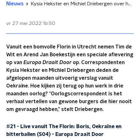
Nieuws
Kysia Hekster en Michiel Driebergen over hun werk als 'oorlogscorrespondent': 'Het is nooit iets waar je naar op zoek gaat'
vr 27 mei 2022
16:50
Vanuit een bomvolle Florin in Utrecht nemen Tim de
Wit en Arend Jan Boekestijn een speciale aflevering
op van
Europa Draait Door
op. Correspondenten
Kysia Hekster en Michiel Driebergen deden de
afgelopen maanden uitvoerig verslag vanuit
Oekraïne. Hoe kijken zij terug op hun werk in drie
maanden oorlog? “Oorlogscorrespondent is het
verhaal vertellen van gewone burgers die hier nooit
om gevraagd hebben,” stelt Driebergen.
#21 - Live vanuit The Florin: Boris, Oekraïne en
bitterballen (S04)
-
Europa Draait Door