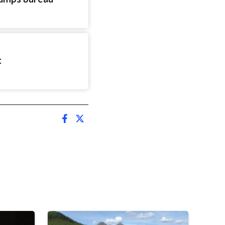
Trumps bureau
t