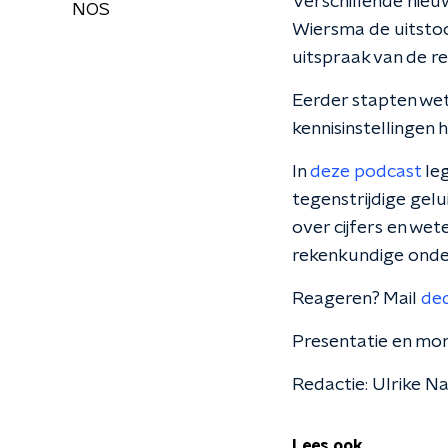
Verschillende nieu
NOS
Wiersma de uitsto
uitspraak van de re
Eerder stapten wet
kennisinstellingen 
In
deze podcast
leg
tegenstrijdige gelu
over cijfers en we
rekenkundige onder
Reageren? Mail
de
Presentatie en mon
Redactie: Ulrike N
Lees ook