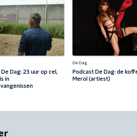
De Dag
De Dag: 23 uur op cel,
Podcast De Dag: de koff
s in
Merol (artiest)
vangenissen
er