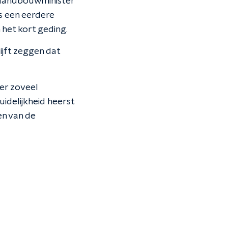
r landbouwminister
s een eerdere
 het kort geding.
jft zeggen dat
 er zoveel
uidelijkheid heerst
en van de