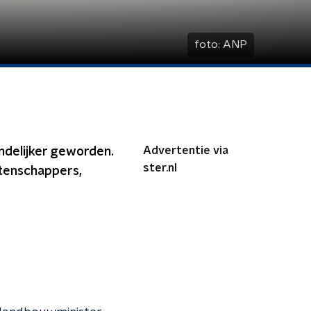
foto:
ANP
Advertentie via
ondelijker geworden.
ster.nl
etenschappers,