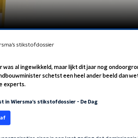
rsma's stikstofdossier
r was al ingewikkeld, maar lijkt dit jaar nog ondoorgr
andbouwminister schetst een heel ander beeld dan w
e experts.
st in Wiersma's stikstofdossier
-
De Dag
 af