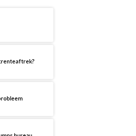
krenteaftrek?
-probleem