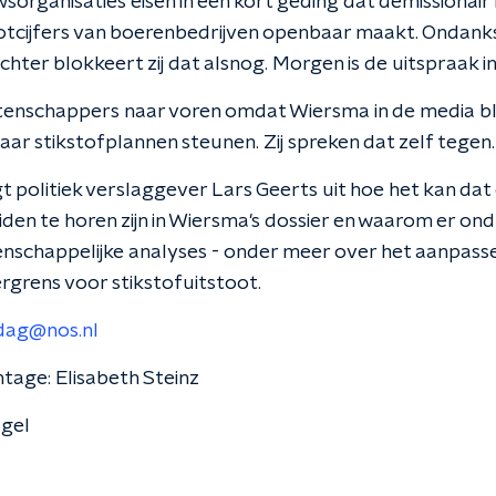
wsorganisaties eisen in een kort geding dat demissionai
otcijfers van boerenbedrijven openbaar maakt. Ondank
chter blokkeert zij dat alsnog. Morgen is de uitspraak in
enschappers naar voren omdat Wiersma in de media bli
haar stikstofplannen steunen. Zij spreken dat zelf tegen.
t politiek verslaggever Lars Geerts uit hoe het kan dat
iden te horen zijn in Wiersma's dossier en waarom er ond
tenschappelijke analyses - onder meer over het aanpass
grens voor stikstofuitstoot.
dag@nos.nl
tage: Elisabeth Steinz
agel