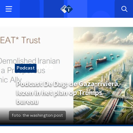
Podcast
Podcast De Dag: de Gaza-riviera,
lezen in het plan op Trumps
bureau
foto:
the washington post