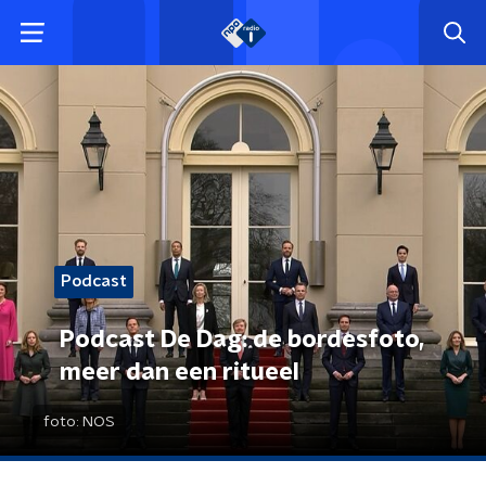
Podcast
Podcast De Dag: de bordesfoto,
meer dan een ritueel
foto:
NOS