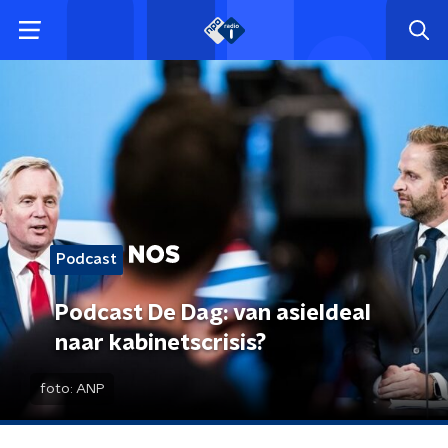
Podcast
Podcast De Dag: van asieldeal
naar kabinetscrisis?
foto:
ANP