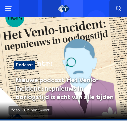
Podcast
Nieuwe podcast 'Het Venlo-
incident': nepnieuws in
oorlogstijd is écht van alle tijden
foto:
KB/Shan Swart