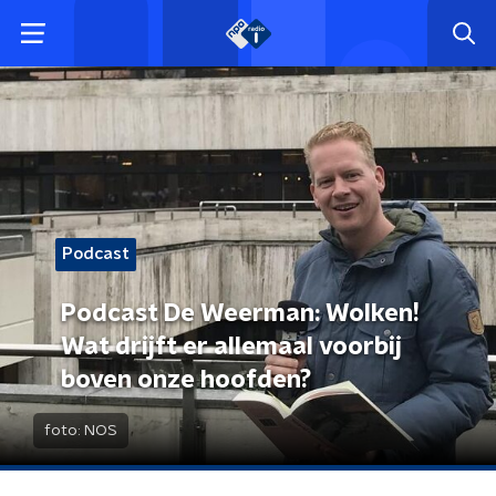
Podcast
Podcast De Weerman: Wolken!
Wat drijft er allemaal voorbij
boven onze hoofden?
foto:
NOS