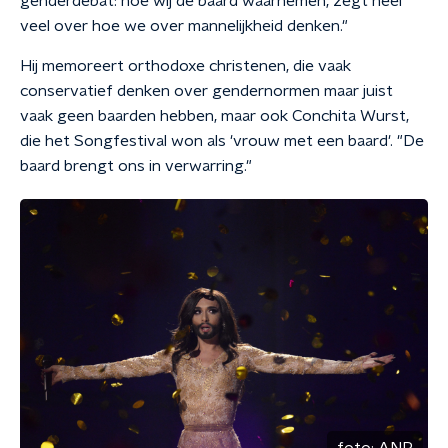
genderdebat: hoe wij de baard waarnemen, zegt heel
veel over hoe we over mannelijkheid denken."
Hij memoreert orthodoxe christenen, die vaak
conservatief denken over gendernormen maar juist
vaak geen baarden hebben, maar ook Conchita Wurst,
die het Songfestival won als 'vrouw met een baard'. "De
baard brengt ons in verwarring."
foto:
ANP