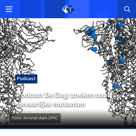
Podcast
Podcast De Dag: zoeken naar
gevaarlijke mutanten
foto:
Amsterdam UMC