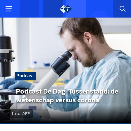
Podcast
Podcast De Dag: Tussenstand: de
wetenschap versus corona
foto:
AFP