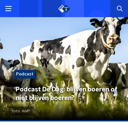
Podcast
Podcast De Dag: blijven boeren of
niet blijven boeren?
foto:
ANP