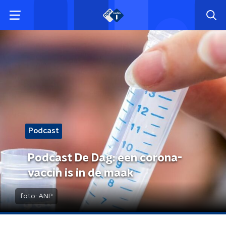
Podcast
Podcast De Dag: een corona-
vaccin is in de maak
foto:
ANP