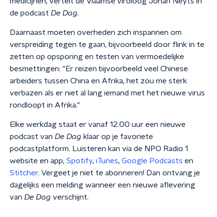
medicijnen, vertelt de Vlaamse viroloog Johan Neyts in
de podcast
De Dag
.
Daarnaast moeten overheden zich inspannen om
verspreiding tegen te gaan, bijvoorbeeld door flink in te
zetten op opsporing en testen van vermoedelijke
besmettingen: "Er reizen bijvoorbeeld veel Chinese
arbeiders tussen China en Afrika, het zou me sterk
verbazen als er niet al lang iemand met het nieuwe virus
rondloopt in Afrika."
Elke werkdag staat er vanaf 12.00 uur een nieuwe
podcast van
De Dag
klaar op je favoriete
podcastplatform. Luisteren kan via de NPO Radio 1
website en app,
Spotify
,
iTunes
,
Google Podcasts
en
Stitcher
. Vergeet je niet te abonneren! Dan ontvang je
dagelijks een melding wanneer een nieuwe aflevering
van
De Dag
verschijnt.