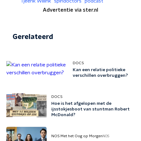
Tjeenk Willink
spindoctors
podcast
Advertentie via ster.nl
Gerelateerd
DOCS
Kan een relatie politieke
verschillen overbruggen?
DOCS
Hoe is het afgelopen met de
ijsstokjesboot van stuntman Robert
McDonald?
NOS Met het Oog op Morgen
NOS