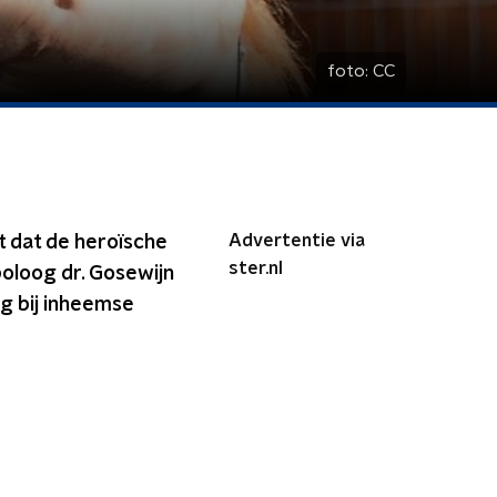
foto:
CC
Advertentie via
t dat de heroïsche
ster.nl
poloog dr. Gosewijn
ng bij inheemse