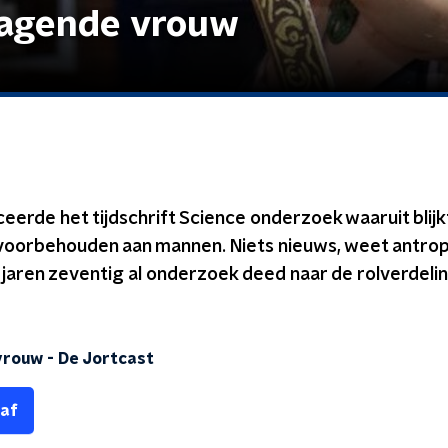
jagende vrouw
eerde het tijdschrift Science onderzoek waaruit blijk
is voorbehouden aan mannen. Niets nieuws, weet antro
e jaren zeventig al onderzoek deed naar de rolverdeli
vrouw
-
De Jortcast
 af