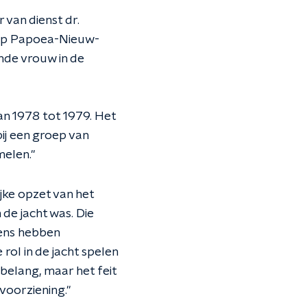
van dienst dr.
 op Papoea-Nieuw-
nde vrouw in de
n 1978 tot 1979. Het
ij een groep van
melen."
ke opzet van het
de jacht was. Die
pens hebben
ol in de jacht spelen
 belang, maar het feit
voorziening."