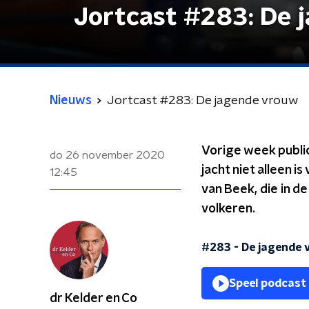
Jortcast #283: De 
Nieuws
Jortcast #283: De jagende vrouw
Vorige week public
do 26 november 2020
jacht niet alleen 
12:45
van Beek, die in d
volkeren.
#283 - De jagende 
Speel podcast
dr Kelder en Co