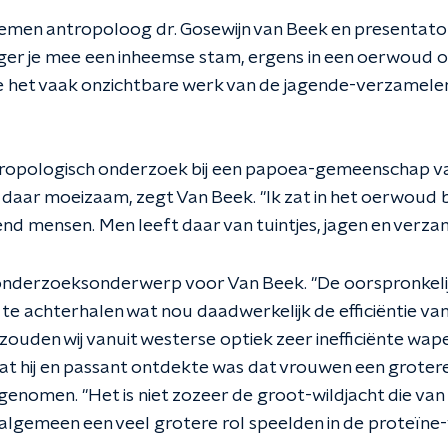
emen antropoloog dr. Gosewijn van Beek en presentator 
er je mee een inheemse stam, ergens in een oerwoud
e het vaak onzichtbare werk van de jagende-verzamele
ropologisch onderzoek bij een papoea-gemeenschap va
 daar moeizaam, zegt Van Beek. "Ik zat in het oerwoud b
nd mensen. Men leeft daar van tuintjes, jagen en verza
onderzoeksonderwerp voor Van Beek. "De oorspronkelij
e achterhalen wat nou daadwerkelijk de efficiëntie van 
zouden wij vanuit westerse optiek zeer inefficiënte wa
t hij en passant ontdekte was dat vrouwen een grotere r
genomen. "Het is niet zozeer de groot-wildjacht die van
 algemeen een veel grotere rol speelden in de proteïne-