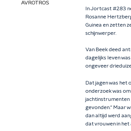
AVROTROS
In Jortcast #283 n
Rosanne Hertzberg
Guinea en zetten z
schijnwerper.
Van Beek deed ant
dagelijks leven was
ongeveer drieduize
Dat jagen was het 
onderzoek was om t
jachtinstrumenten 
gevonden." Maar wa
dan altijd werd aan
dat vrouwen in het