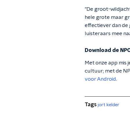
"De groot-wildjach
hele grote maar gro
effectiever dan de 
luisteraars mee naa
Download de NPO
Met onze app mis je
cultuur; met de NP
voor Android
.
Tags
jort kelder