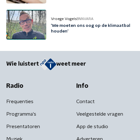
Vroege Vogels
BNNVARA
'We moeten ons oog op de klimaatbal
houden'
Wie luistert
weet meer
Radio
Info
Frequenties
Contact
Programma's
Veelgestelde vragen
Presentatoren
App de studio
Muziek
Adverteren