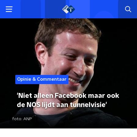
Opinie & Commentaar
'Niet alleen Facebook maar ook
de NOS lijdt aan tunnelvisie'
foto:
ANP