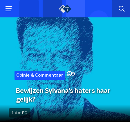
Opinie & Commentaar
Bewijzen Sylvana's haters haar
gelijk?
foto:
EO