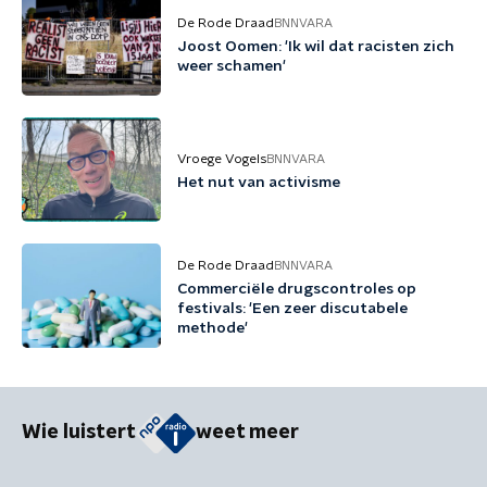
De Rode Draad
BNNVARA
Joost Oomen: 'Ik wil dat racisten zich
weer schamen'
Vroege Vogels
BNNVARA
Het nut van activisme
De Rode Draad
BNNVARA
Commerciële drugscontroles op
festivals: 'Een zeer discutabele
methode'
Wie luistert
weet meer