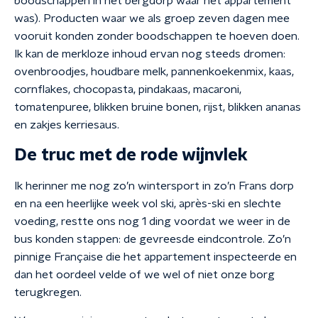
boodschappen in het bergdorp waar het appartement
was). Producten waar we als groep zeven dagen mee
vooruit konden zonder boodschappen te hoeven doen.
Ik kan de merkloze inhoud ervan nog steeds dromen:
ovenbroodjes, houdbare melk, pannenkoekenmix, kaas,
cornflakes, chocopasta, pindakaas, macaroni,
tomatenpuree, blikken bruine bonen, rijst, blikken ananas
en zakjes kerriesaus.
De truc met de rode wijnvlek
Ik herinner me nog zo’n wintersport in zo’n Frans dorp
en na een heerlijke week vol ski, après-ski en slechte
voeding, restte ons nog 1 ding voordat we weer in de
bus konden stappen: de gevreesde eindcontrole. Zo’n
pinnige Française die het appartement inspecteerde en
dan het oordeel velde of we wel of niet onze borg
terugkregen.