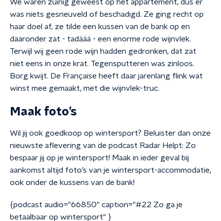
We waren zuinig geweest op het appartement, dus er
was niets gesneuveld of beschadigd. Ze ging recht op
haar doel af, ze tilde een kussen van de bank op en
daaronder zat - tadááá - een enorme rode wijnvlek.
Terwijl wij geen rode wijn hadden gedronken, dat zat
niet eens in onze krat. Tegensputteren was zinloos.
Borg kwijt. De Française heeft daar jarenlang flink wat
winst mee gemaakt, met die wijnvlek-truc.
Maak foto’s
Wil jij ook goedkoop op wintersport? Beluister dan onze
nieuwste aflevering van de podcast Radar Helpt: Zo
bespaar jij op je wintersport! Maak in ieder geval bij
aankomst altijd foto’s van je wintersport-accommodatie,
ook onder de kussens van de bank!
{podcast audio="66850" caption="#22 Zo ga je
betaalbaar op wintersport" }