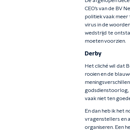
De afgelopen decenn
CEO's van de BV Ne
politiek vaak meer
virus in de woorden
wedstrijd te ontst
moeten voorzien.
Derby
Het cliché wil dat
rooien en de blauwe
meningsverschillen
godsdienstoorlog, m
vaak niet ten goede
En dan heb ik het 
vragenstellers en 
organiseren. Een h