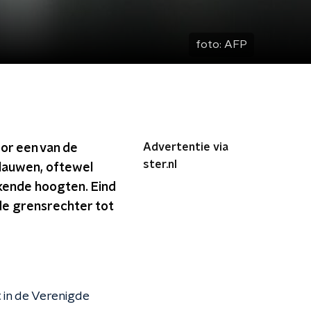
foto:
AFP
Advertentie via
or een van de
ster.nl
blauwen, oftewel
ekende hoogten. Eind
nde grensrechter tot
 in de Verenigde