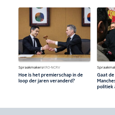
Spraakmakers
Spraakma
KRO-NCRV
Hoe is het premierschap in de
Gaat de
loop der jaren veranderd?
Manches
politiek
VK?