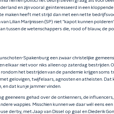
ia nemen politici het bedrijfsleven graag als voorbeeld.
derland en zijn vooral geïnteresseerd in een kloppend
 te maken heeft met strijd dan met een nette bedrijfsv
 van Lilian Marijnissen (SP) niet "kapot kunnen polderen"
aan tussen de wetenschappers die, rood of blauw, de pol
 Bunschoten-Spakenburg een zwaar christelijke gemeens
n elkaar niet voor niks alleen op zaterdag bestrijden. 
 rondom het bestrijden van de pandemie krijgen soms tr
et gelovigen, twijfelaars, agnosten en atheïsten. Dat 
, en dat kun je jammer vinden.
nog geeneens gehad over de ontkenners, de influencers
andere wappies. Misschien kunnen we daar wél eens een
euse derby, met Jaap van Dissel op goal en Diederik G