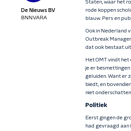
Staten, waar het r
rode koppen schol
De Nieuws BV
BNNVARA
blauw. Pers en publ
Ook in Nederland v
Outbreak Managem
dat ook bestaat ui
Het OMT vindt het 
je er besmettingen
geluiden. Want er 
biedt, en bovendie
niet onderschatten
Politiek
Eerst gingen de g
had gevraagd aan h