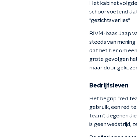
Het kabinet volgd
schoorvoetend dat h
"gezichtsverlies".
RIVM-baas Jaap van
steeds van mening 
dat het hier om een
grote gevolgen he
maar door gekozen 
Bedrijfsleven
Het begrip "red te
gebruik, een red t
team", degenen die 
is geen wedstrijd, z