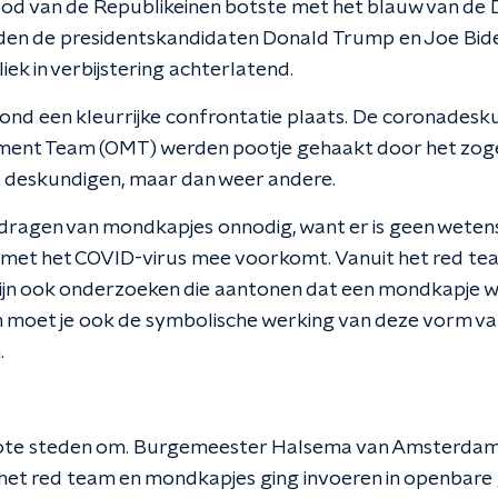
ood van de Republikeinen botste met het blauw van de
den de presidentskandidaten Donald Trump en Joe Bide
iek in verbijstering achterlatend.
ond een kleurrijke confrontatie plaats. De coronadesk
ent Team (OMT) werden pootje gehaakt door het zog
t deskundigen, maar dan weer andere.
dragen van mondkapjes onnodig, want er is geen wetens
 met het COVID-virus mee voorkomt. Vanuit het red te
zijn ook onderzoeken die aantonen dat een mondkapje 
n moet je ook de symbolische werking van deze vorm v
.
rote steden om. Burgemeester Halsema van Amsterdam 
et red team en mondkapjes ging invoeren in openbare