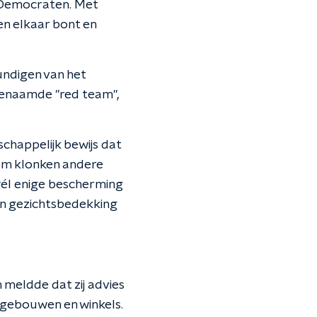
 Democraten. Met
n elkaar bont en
undigen van het
enaamde "red team",
chappelijk bewijs dat
am klonken andere
wél enige bescherming
an gezichtsbedekking
meldde dat zij advies
 gebouwen en winkels.