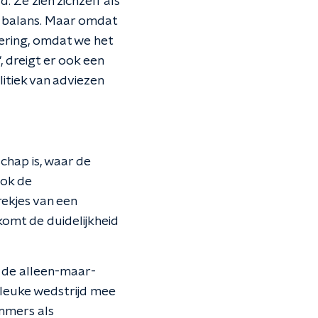
 Ze zien zichzelf als
e balans. Maar omdat
oering, omdat we het
, dreigt er ook een
itiek van adviezen
chap is, waar de
Ook de
ekjes van een
komt de duidelijkheid
, de alleen-maar-
 leuke wedstrijd mee
ommers als