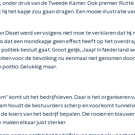
e, onder druk van de Tweede Kamer. Ook premier Rutte
ij het kapje zou gaan dragen. Een mooie illustratie va
 Dissel werd vervolgens niet moe te verklaren dat hij
is dat een mondkapje geen effect heeft op het overdrag
 politiek besluit gaat. Groot gelijk, Jaap! In Nederland 
bben voor de bevolking nu eenmaal niet genomen doo
politici. Gelukkig maar.
am" komt uit het bedrijfsleven. Daar is het organiseren
eam houdt de bestuurders scherp en voorkomt tunnelvis
de koers van het bedrijf bepalen. Die rooien en blauwe
e maken elkaar juist sterker.