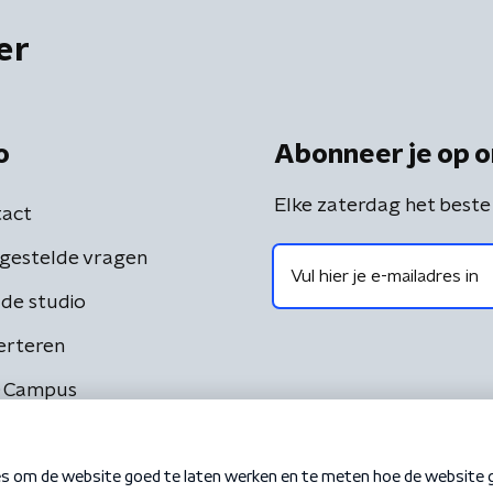
er
o
Abonneer je op o
Elke zaterdag het beste
act
gestelde vragen
de studio
erteren
 Campus