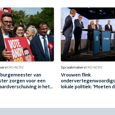
kers
Spraakmakers
KRO-NCRV
KRO-NCRV
 burgemeester van
Vrouwen flink
ter zorgen voor een
ondervertegenwoordigd
 aardverschuiving in het
lokale politiek: 'Moeten d
aantrekkelijker maken'