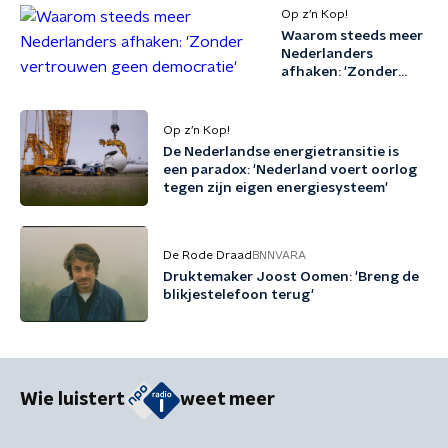
Op z’n Kop!
Waarom steeds meer
Nederlanders
afhaken: 'Zonder
vertrouwen geen
democratie'
Op z’n Kop!
De Nederlandse energietransitie is
een paradox: 'Nederland voert oorlog
tegen zijn eigen energiesysteem'
De Rode Draad
BNNVARA
Druktemaker Joost Oomen: 'Breng de
blikjestelefoon terug'
Wie luistert
weet meer