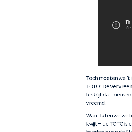
Toch moeten we ’t 
TOTO'. De vervreem
bedrijf dat mensen 
vreemd.
Want laten we wel 
kwijt – de TOTO is 