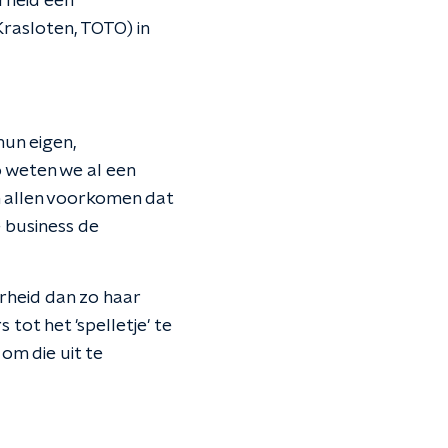
rheid een
Krasloten, TOTO) in
hun eigen,
 weten we al een
jn allen voorkomen dat
e business de
rheid dan zo haar
ot het 'spelletje' te
om die uit te