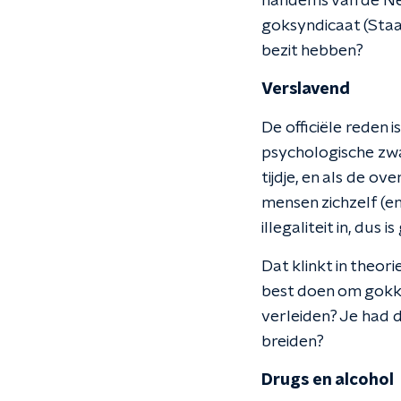
handen is van de 
goksyndicaat (Staat
bezit hebben?
Verslavend
De officiële reden
psychologische zwa
tijdje, en als de o
mensen zichzelf (en
illegaliteit in, dus
Dat klinkt in theo
best doen om gokke
verleiden? Je had 
breiden?
Drugs en alcohol