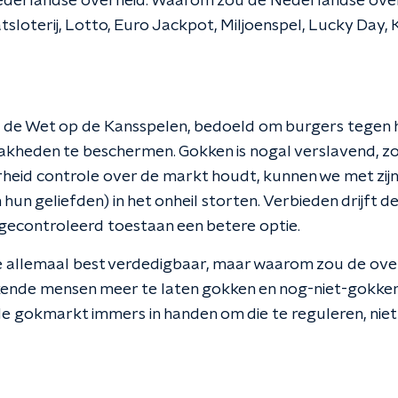
Nederlandse overheid. Waarom zou de Nederlandse ove
sloterij, Lotto, Euro Jackpot, Miljoenspel, Lucky Day, 
 is de Wet op de Kansspelen, bedoeld om burgers tegen 
kheden te beschermen. Gokken is nogal verslavend, zo
verheid controle over de markt houdt, kunnen we met zi
 hun geliefden) in het onheil storten. Verbieden drijft d
 is gecontroleerd toestaan een betere optie.
rie allemaal best verdedigbaar, maar waarom zou de ove
nde mensen meer te laten gokken en nog-niet-gokkers t
de gokmarkt immers in handen om die te reguleren, niet 