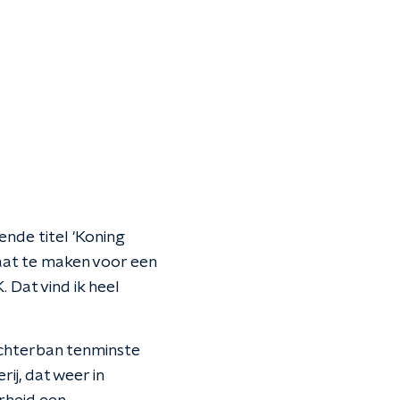
nde titel 'Koning
aat te maken voor een
 Dat vind ik heel
achterban tenminste
ij, dat weer in