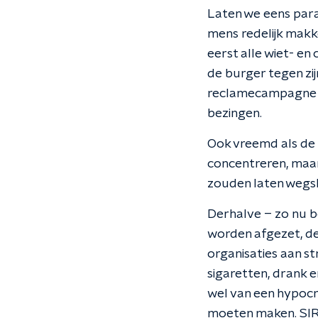
Laten we eens para
mens redelijk makk
eerst alle wiet- e
de burger tegen zi
reclamecampagne t
bezingen.
Ook vreemd als de 
concentreren, maar
zouden laten wegsl
Derhalve – zo nu be
worden afgezet, d
organisaties aan s
sigaretten, drank 
wel van een hypocr
moeten maken. SIRE,