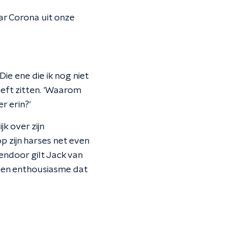
ar Corona uit onze
e ene die ik nog niet
eeft zitten. 'Waarom
r erin?'
k over zijn
p zijn harses net even
ndoor gilt Jack van
een enthousiasme dat