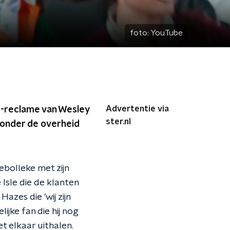
foto:
YouTube
Advertentie via
O-reclame van Wesley
ster.nl
 onder de overheid
lebolleke met zijn
 Isle die de klanten
azes die 'wij zijn
ijke fan die hij nog
t elkaar uithalen.