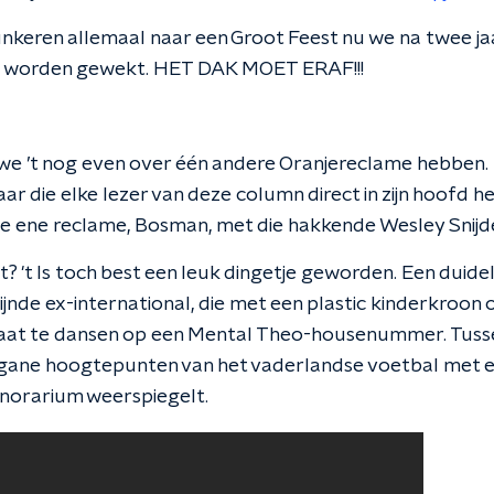
hunkeren allemaal naar een Groot Feest nu we na twee ja
ap worden gewekt. HET DAK MOET ERAF!!!
e ’t nog even over één andere Oranjereclame hebben. Di
 die elke lezer van deze column direct in zijn hoofd h
 die ene reclame, Bosman, met die hakkende Wesley Snijde
? 't Is toch best een leuk dingetje geworden. Een duidelij
nde ex-international, die met een plastic kinderkroon o
taat te dansen op een Mental Theo-housenummer. Tusse
rgane hoogtepunten van het vaderlandse voetbal met 
honorarium weerspiegelt.