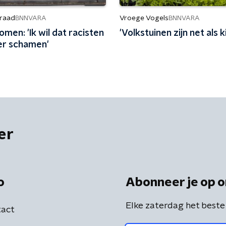
raad
Vroege Vogels
BNNVARA
BNNVARA
men: 'Ik wil dat racisten
'Volkstuinen zijn net als 
er schamen'
er
o
Abonneer je op o
Elke zaterdag het beste
act