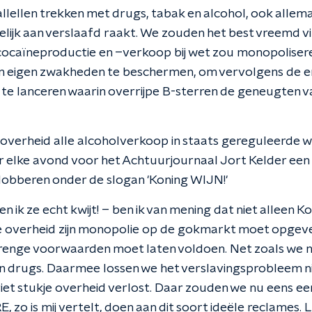
llellen trekken met drugs, tabak en alcohol, ook allem
elijk aan verslaafd raakt. We zouden het best vreemd v
n cocaïneproductie en –verkoop bij wet zou monopolise
jn eigen zwakheden te beschermen, om vervolgens de e
e lanceren waarin overrijpe B-sterren de geneugten v
overheid alle alcoholverkoop in staats gereguleerde w
 elke avond voor het Achtuurjournaal Jort Kelder een s
obberen onder de slogan 'Koning WIJN!'
n ik ze echt kwijt! – ben ik van mening dat niet alleen
e overheid zijn monopolie op de gokmarkt moet opgev
trenge voorwaarden moet laten voldoen. Net zoals we 
en drugs. Daarmee lossen we het verslavingsprobleem ni
iet stukje overheid verlost. Daar zouden we nu eens e
 zo is mij vertelt, doen aan dit soort ideële reclames. L