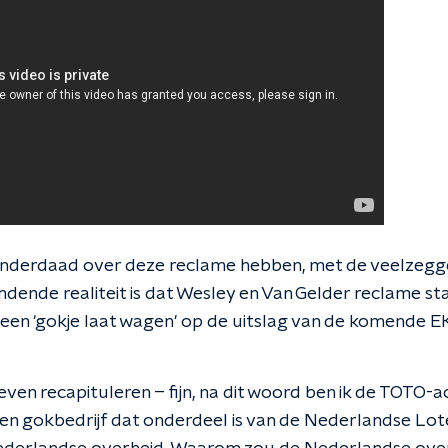
inderdaad over deze reclame hebben, met de veelzegge
dende realiteit is dat Wesley en Van Gelder reclame st
een 'gokje laat wagen' op de uitslag van de komende EK.
even recapituleren – fijn, na dit woord ben ik de TOTO-
een gokbedrijf dat onderdeel is van de Nederlandse Loter