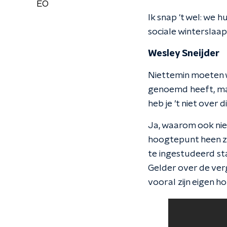
EO
Ik snap 't wel: we 
sociale wintersla
Wesley Sneijder
Niettemin moeten w
genoemd heeft, maar
heb je ’t niet over
Ja, waarom ook niet
hoogtepunt heen zij
te ingestudeerd s
Gelder over de ve
vooral zijn eigen 