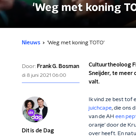
'Weg met koning T
Nieuws
'Weg met koning TOTO'
Cultuurtheoloog F
Door:
Frank G. Bosman
Sneijder, te meer
di 8 juni 2021
06:00
valt.
Ik vind ze best tof 
juichcape
, die ons 
van de AH
een pep
oranje' door de Kru
Dit is de Dag
over heeft. En nat