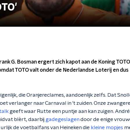
OTO'
rank G. Bosman ergert zich kapot aan de Koning TOT
 omdat TOTO valt onder de Nederlandse Loterij en dus
eigenlijk, die Oranjereclames, aandoenlijk zelfs. Dat Snol
doet verlanger naar Carnaval in 't zuiden. Onze zwangere
talk
geeft waar Rutte een puntje aan kan zuigen. André H
idvat blèrt, daarbij
gadegeslagen
door de enige vrouwel
uurlijk de voetbalfans van Heineken die
kleine mopjes
me