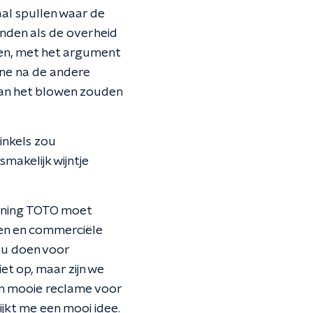
aal spullen waar de
inden als de overheid
ren, met het argument
ne na de andere
an het blowen zouden
inkels zou
makelijk wijntje
 Koning TOTO moet
en en commerciële
nu doen voor
et op, maar zijn we
en mooie reclame voor
ijkt me een mooi idee.