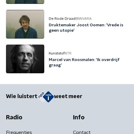
De Rode Draad
BNNVARA
Druktemaker Joost Oomen: 'Vrede is
geen utopie'
Kunststof
NTR
Marcel van Roosmalen: 'Ik overdrijf
graag'
Wie luistert
weet meer
Radio
Info
Frequenties
Contact