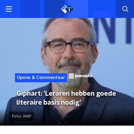
Opinie & Commentaar
Giphart: 'Leraren hebben goede
literaire basis nodig'
foto:
ANP