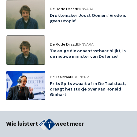
De Rode Draad
BNNVARA
Druktemaker Joost Oomen: 'Vrede is
geen utopie'
De Rode Draad
BNNVARA
'De enige die onaantastbaar blijkt, is
de nieuwe minister van Defensie'
De Taalstaat
KRO-NCRV
Frits Spits zwaait af in De Taalstaat,
draagt het stokje over aan Ronald
Giphart
Wie luistert
weet meer