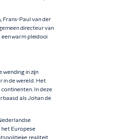
, Frans-Paul van der
lgemeen directeur van
 een warm pleidooi
wending in zijn
r in de wereld. Het
 continenten. In deze
erbaasd als Johan de
 Nederlandse
n het Europese
spolitieke realiteit