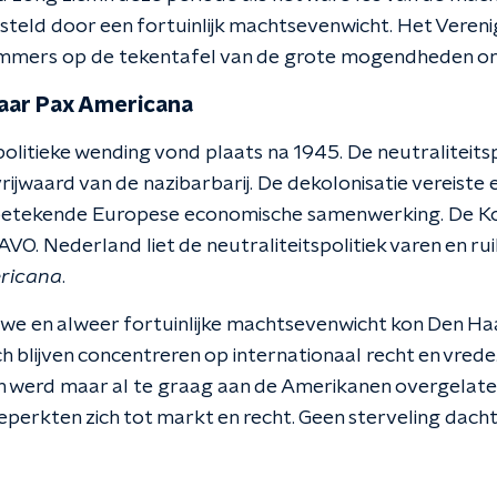
steld door een fortuinlijk machtsevenwicht. Het Vereni
mmers op de tekentafel van de grote mogendheden o
naar Pax Americana
litieke wending vond plaats na 1945. De neutraliteitsp
ijwaard van de nazibarbarij. De dekolonisatie vereiste
t betekende Europese economische samenwerking. De K
NAVO. Nederland liet de neutraliteitspolitiek varen en ru
ricana
.
euwe en alweer fortuinlijke machtsevenwicht kon Den Ha
h blijven concentreren op internationaal recht en vrede
n werd maar al te graag aan de Amerikanen overgelate
erkten zich tot markt en recht. Geen sterveling dacht