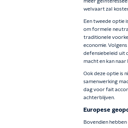
meer geïnteresseerd
welvaart zal koste
Een tweede optie is
om formele neutral
traditionele voork
economie. Volgens 
defensiebeleid uit
macht en kan naar 
Ook deze optie is n
samenwerking macht
dag voor fait acco
achterblijven.
Europese geopo
Bovendien hebben d