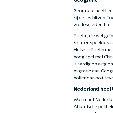
Geografie
Geografie heeft ech
bij de les blijven.
vredesdividend te 
Poetin, die wel geïn
Krim en speelde via
Helsinki Poetin mee
hoog spel met China
is aardig op weg om
migratie aan. Geogr
holler dan ooit tev
Nederland heeft
Wat moet Nederland
Atlantische politie