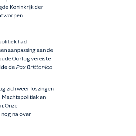
gde Koninkrijk der
ntworpen.
olitiek had
 een aanpassing aan de
oude Oorlog vereiste
ilde de
Pax Brittanica
ag zich weer loszingen
. Machtspolitiek en
n. Onze
 nog na over