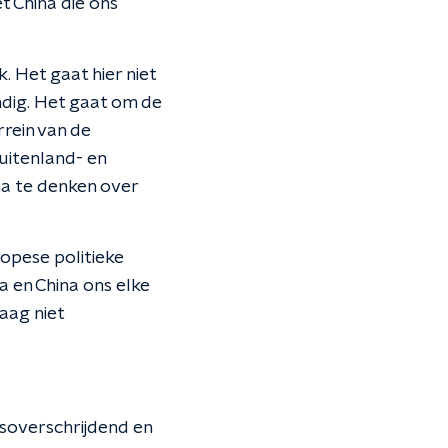
t China die ons
. Het gaat hier niet
ndig. Het gaat om de
rein van de
uitenland- en
na te denken over
ropese politieke
a en China ons elke
aag niet
soverschrijdend en