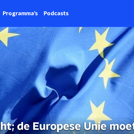
Programma's
Podcasts
ht; de Europese Unie moe