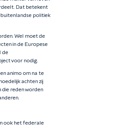
rdeelt. Dat betekent
buitenlandse politiek
worden. Wel moet de
cten in de Europese
d de
ject voor nodig.
een animo om na te
oedelijk achten zij
m die reden worden
randeren.
en ook het federale