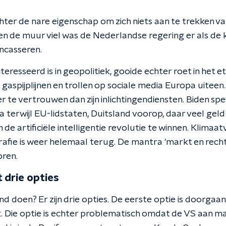
ter de nare eigenschap om zich niets aan te trekken van
 Toen de muur viel was de Nederlandse regering er als de 
incasseren.
teresseerd is in geopolitiek, gooide echter roet in het e
 gaspijplijnen en trollen op sociale media Europa uiteen
r te vertrouwen dan zijn inlichtingendiensten. Biden sp
 terwijl EU-lidstaten, Duitsland voorop, daar veel geld 
 de artificiële intelligentie revolutie te winnen. Klima
afie is weer helemaal terug. De mantra 'markt en recht
oren.
 drie opties
 doen? Er zijn drie opties. De eerste optie is doorgaa
k. Die optie is echter problematisch omdat de VS aan mac