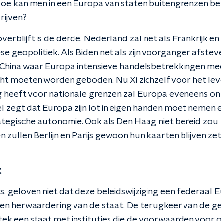
 Hoe kan men in een Europa van staten buitengrenzen b
rijven?
overblijft is de derde. Nederland zal net als Frankrijk 
e geopolitiek. Als Biden net als zijn voorganger afste
China waar Europa intensieve handelsbetrekkingen me
ht moeten worden geboden. Nu Xi zichzelf voor het le
g heeft voor nationale grenzen zal Europa eveneens o
 zegt dat Europa zijn lot in eigen handen moet nemen 
tegische autonomie. Ook als Den Haag niet bereid zou z
n zullen Berlijn en Parijs gewoon hun kaarten blijven z
t
s. geloven niet dat deze beleidswijziging een federaal Eu
een herwaardering van de staat. De terugkeer van de ge
stek een staat met instituties die de voorwaarden voor 