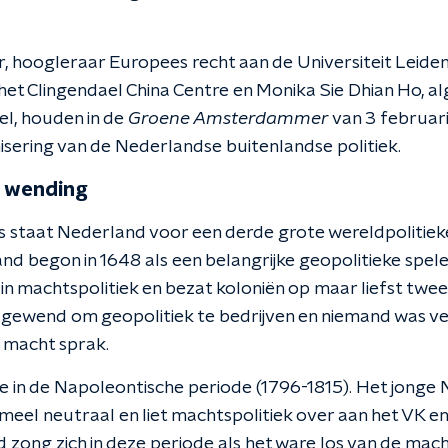
, hoogleraar Europees recht aan de Universiteit Leiden
het Clingendael China Centre en Monika Sie Dhian Ho, a
el, houden in de
Groene Amsterdammer
van 3 februari
sering van de Nederlandse buitenlandse politiek.
e wending
 staat Nederland voor een derde grote wereldpolitieke 
and begon in 1648 als een belangrijke geopolitieke spele
in machtspolitiek en bezat koloniën op maar liefst twee
 gewend om geopolitiek te bedrijven en niemand was v
e macht sprak.
de in de Napoleontische periode (1796-1815). Het jonge
rmeel neutraal en liet machtspolitiek over aan het VK e
zong zich in deze periode als het ware los van de macht