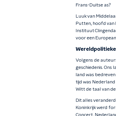
Frans-Duitse as?
Luuk van Middelaar
Putten, hoofd van 
Instituut Clingenda
voor een Europeani
Wereldpolitiek
Volgens de auteurs
geschiedenis. Ons l
land was bedreven 
tijd was Nederland
Witt de taal van d
Dit alles verander
Koninkrijk werd fo
Concert. Nederland 