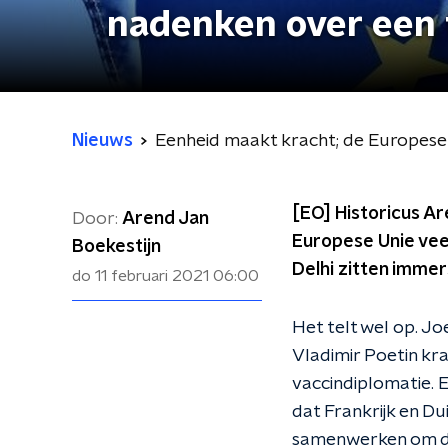
nadenken over een 
Nieuws
Eenheid maakt kracht; de Europese
[EO] Historicus A
Door:
Arend Jan
Europese Unie vee
Boekestijn
Delhi zitten immers n
do 11 februari 2021
06:00
Het telt wel op. J
Vladimir Poetin kra
vaccindiplomatie. 
dat Frankrijk en D
samenwerken om dez