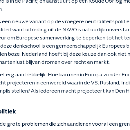
 is in de Pacific, en aanstuurt op een Koude Oorlog me
n.
 een nieuwe variant op de vroegere neutraliteitspolitiek
iteit want uitreding uit de NAVO is natuurlijk onversta
eur om Europese samenwerking te beperken tot het ter
deze denkschool is een gemeenschappelijk Europees b
 den boze. Nederland hoeft bij deze keuze dan ook niet 
hartenlust blijven dromen over recht en markt.
iet erg aantrekkelijk. Hoe kan men in Europa zonder Eu
 projecteren in een wereld waarin de VS, Rusland, Indi
mplis stellen? Als iedereen macht projecteert kan Den H
litiek
e grote problemen die zich aandienen vooral een gren