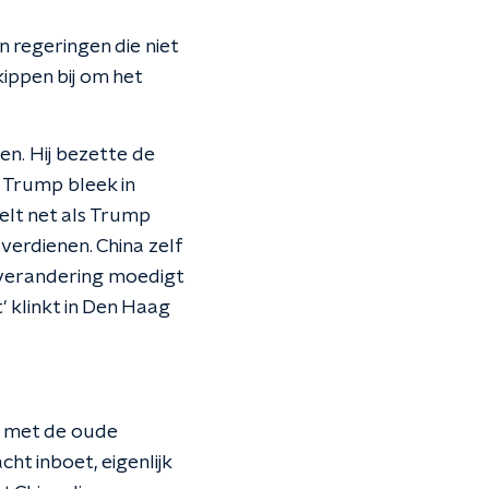
 regeringen die niet
kippen bij om het
ten. Hij bezette de
. Trump bleek in
eelt net als Trump
verdienen. China zelf
atverandering moedigt
' klinkt in Den Haag
n met de oude
ht inboet, eigenlijk