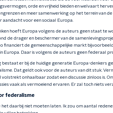
gsvermogen, orde en vrijheid bieden en welvaart herve
ngrenzen en meer samenwerking op het terrein van de 
r aandacht voor een sociaal Europa.
reiken hoeft Europa volgens de auteurs geen staat te 
ond de drager en beschermer van de samenlevingsproje
Zo financiert de gemeenschappelijke markt bijvoorbeel
in Europa. Daar is volgens de auteurs geen federaal pro
 bestaat er bij de huidige generatie Europa-denkers g
isme. Dat geldt ook voor de auteurs van dit stuk. Verm
 volstrekt onhaalbaar zodat een discussie zinloos is. O
ussies vaak als vermoeiend ervaren. Er zal toch niets ve
r federalisme
 het daarbij niet moeten laten. Ik zou om aantal reden