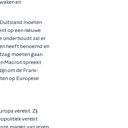
ewaken en
en Duitsland moeten
vent op een nieuwe
e onderhoudt zal er
ven heeft benoemd en
ntzag moeten gaan
en Macron spreekt
ijn om de Frans-
etten op Europese
ropa vereist. Zij
opolitiek vereist
onze manier van leven