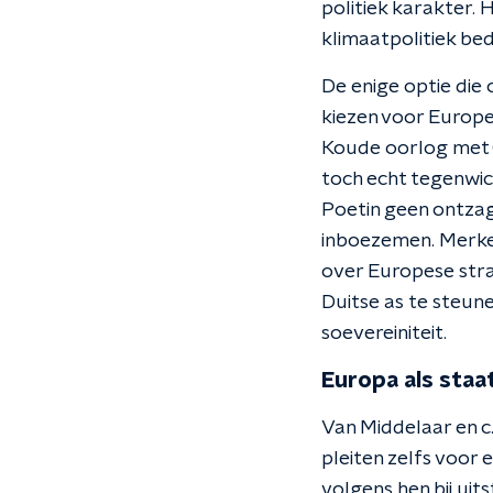
politiek karakter.
klimaatpolitiek bed
De enige optie die 
kiezen voor Europes
Koude oorlog met 
toch echt tegenwic
Poetin geen ontza
inboezemen. Merkel
over Europese stra
Duitse as te steune
soevereiniteit.
Europa als staa
Van Middelaar en c.
pleiten zelfs voor 
volgens hen bij uit