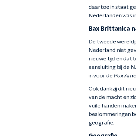
daartoe in staat ge
Nederlanden was i
Bax Brittanica 
De tweede wereldpo
Nederland niet gevr
nieuwe tijd en da
aansluiting bij de 
in voor de
Pax Ame
Ook dankzij dit ni
van de macht en zic
vuile handen make
beslommeringen bep
geografie.