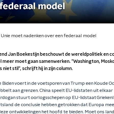
federaal model
 Unie moet nadenken over een federaal model
rend Jan Boekestijn beschouwt de wereldpolitiek en c
l meer moet gaan samenwerken. "Washington, Moskou
iet stil", schrijft hij in zijn column.
oe Biden voert in de voetsporen van Trump een Koude Oo
bbelt aan grenzen. China speelt EU-lidstaten uit elkaar
Erdogan stuurt oorlogsschepen op EU-lidstaat Grieken
uitsland de conclusie hebben getrokken dat Europa me
e ontwikkelingen het hoofd te bieden. Moet ons land z