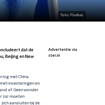
foto:
Pixabay
Advertentie via
oncludeert dat de
ster.nl
, Beijing en New
rlog met China.
 met investeringen en
land af. Geen wonder
er zal moeten
ich aansluiten bij de