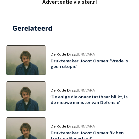
Advertentie via ster.nl
Gerelateerd
De Rode Draad
BNNVARA
Druktemaker Joost Oomen: 'Vrede is
geen utopie'
De Rode Draad
BNNVARA
'De enige die onaantastbaar blijkt, is
de nieuwe minister van Defensie'
De Rode Draad
BNNVARA
Druktemaker Joost Oomen: 'Ik ben
trots op Nederland'