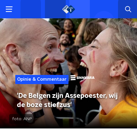
Opinie & Commentaar
'De Belgen zijn Assepoester, wij
de boze stiefzus'
foto:
ANP