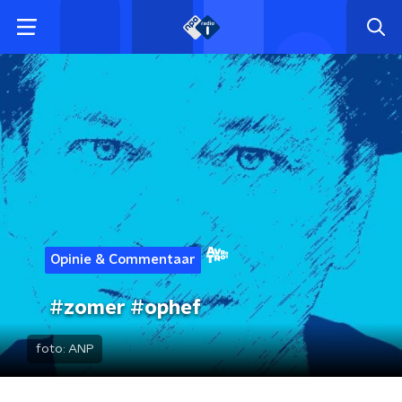
Opinie & Commentaar
#zomer #ophef
foto:
ANP