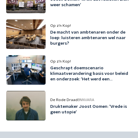
weer schamen'
Op z’n Kop!
De macht van ambtenaren onder de
loep: luisteren ambtenaren wel naar
burgers?
Op z’n Kop!
Geschrapt doemscenario
klimaatverandering basis voor beleid
en onderzoek: 'Het werd een
lievelingsscenario van
wetenschappers'
De Rode Draad
BNNVARA
Druktemaker Joost Oomen: 'Vrede is
geen utopie'