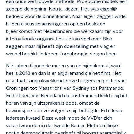
een oude vertrouwde methode. Provocatie middels een
gepeperde mening. Nou ja, kiezen. Het was eigenlijk
bedoeld voor de binnenkamer. Naar eigen zeggen wilde
hij een discussie aanslingeren op een besloten
bijeenkomst met Nederlanders die werkzaam zijn voor
internationale organisaties. Je kan veel over Blok
zeggen, maar hij heeft zijn doelstelling met vlag en
wimpel bereikt. Iedereen torenhoog in de gordijnen.
Niet alleen binnen de muren van de bijeenkomst, want
het is 2018 en dan is er altijd iemand die het filmt. Het
resultaat is indrukwekkend: boze burgers en politici van
Groningen tot Maastricht, van Sydney tot Paramaribo.
En het deel van Nederland dat instemmend knikte bij het
horen van zijn uitspraken is boos, omdat de
bewindspersoon vervolgens spijt betuigde. Echt knap:
iedereen kwaad. Deze week moet de VVD'er zich
verantwoorden in de Tweede Kamer. Met een flinke
portie deemoedigheid overleeft hij hoogstwaarschijnlijk