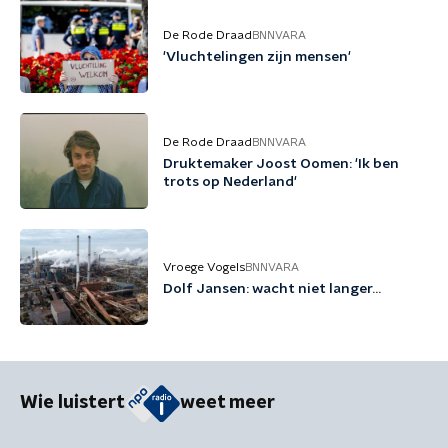
De Rode Draad
BNNVARA
'Vluchtelingen zijn mensen'
De Rode Draad
BNNVARA
Druktemaker Joost Oomen: 'Ik ben
trots op Nederland'
Vroege Vogels
BNNVARA
Dolf Jansen: wacht niet langer...
Wie luistert
weet meer