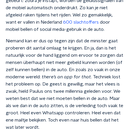
gebeurt: zodra je instapt, worden de geluidssignalen van
de mobiel automatisch onderdrukt. Zo kan je niet
afgeleid raken tijdens het rijden. Wel zo gemakkelijk,
want er vallen in Nederland
600 slachtoffers
door
mobiel bellen of social media-gebruik in de auto.
Niemand kan er dus op tegen zijn dat de minister gaat
proberen dit aantal omlaag te krijgen. En ja, dan is het
natuurlijk voor de hand liggend om ervoor te zorgen dat
mensen überhaupt niet meer gebeld kunnen worden (of
zelf kunnen bellen) in de auto. En zoals zo vaak in onze
moderne wereld:
there’s an app for that
. Techniek lost
het probleem op. De geest is gewillig, maar het vlees is
zwak, hield Paulus ons twee millennia geleden voor. We
weten best dat we niet moeten bellen in de auto. Maar
als we dan in de auto zitten, is de verleiding toch vaak te
groot. Heel even Whatsapp controleren. Heel even dat
ene mailtje bekijken. Toch even naar huis bellen dat het
wat later wordt.