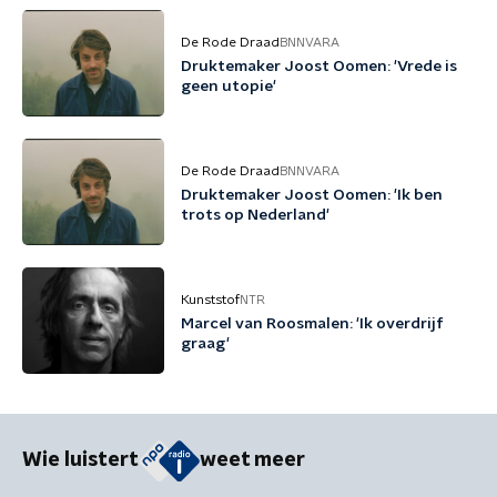
De Rode Draad
BNNVARA
Druktemaker Joost Oomen: 'Vrede is
geen utopie'
De Rode Draad
BNNVARA
Druktemaker Joost Oomen: 'Ik ben
trots op Nederland'
Kunststof
NTR
Marcel van Roosmalen: 'Ik overdrijf
graag'
Wie luistert
weet meer