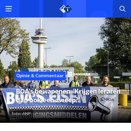
Opinie & Commentaar
BOA's bewapenen: 'Krijgen leraren
dan ook een zweep?'
foto:
ANP