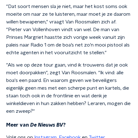
"Dat soort mensen sla je niet, maar het kost soms ook
moeite om naar ze te luisteren, maar moet je ze daarom
willen bewapenen," vraagt Van Roosmalen zich af.
"Pieter van Vollenhoven vindt van wel. De man van
Prinses Margriet haastte zich vorige week vanuit zijn
paleis naar Radio 1 om de boa’s net zo’n mooi pistool als
echte agenten in het vooruitzicht te stellen."
"Als we op deze tour gaan, vind ik trouwens dat je ook
moet doorpakken", zegt Van Roosmalen. "Ik vind: alle
boa's een paard. En waarom geven we beveiligers
eigenlijk geen mes met een scherpe punt en kartels, die
staan toch ook in de frontlinie en wat denk je
winkeldieven in hun zakken hebben? Leraren, mogen die
een zweep?"
Meer van
De Nieuws BV
?
Volg ons op
Instagram
,
Facebook
en
Twitter
.