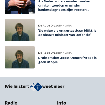
Als Nederlanders minder zouden
drinken, zouden er minder
kankerdiagnoses zijn: 'Moeten
bewustzijn vergroten'
De Rode Draad
BNNVARA
'De enige die onaantastbaar blijkt, is
de nieuwe minister van Defensie'
De Rode Draad
BNNVARA
Druktemaker Joost Oomen: 'Vrede is
geen utopie'
Wie luistert
weet meer
Radio
Info