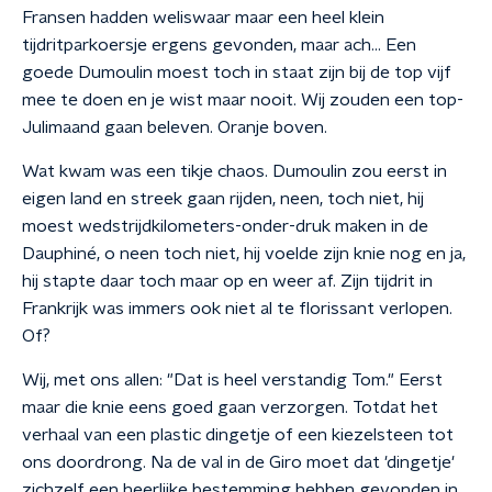
Fransen hadden weliswaar maar een heel klein
tijdritparkoersje ergens gevonden, maar ach... Een
goede Dumoulin moest toch in staat zijn bij de top vijf
mee te doen en je wist maar nooit. Wij zouden een top-
Julimaand gaan beleven. Oranje boven.
Wat kwam was een tikje chaos. Dumoulin zou eerst in
eigen land en streek gaan rijden, neen, toch niet, hij
moest wedstrijdkilometers-onder-druk maken in de
Dauphiné, o neen toch niet, hij voelde zijn knie nog en ja,
hij stapte daar toch maar op en weer af. Zijn tijdrit in
Frankrijk was immers ook niet al te florissant verlopen.
Of?
Wij, met ons allen: "Dat is heel verstandig Tom." Eerst
maar die knie eens goed gaan verzorgen. Totdat het
verhaal van een plastic dingetje of een kiezelsteen tot
ons doordrong. Na de val in de Giro moet dat 'dingetje'
zichzelf een heerlijke bestemming hebben gevonden in