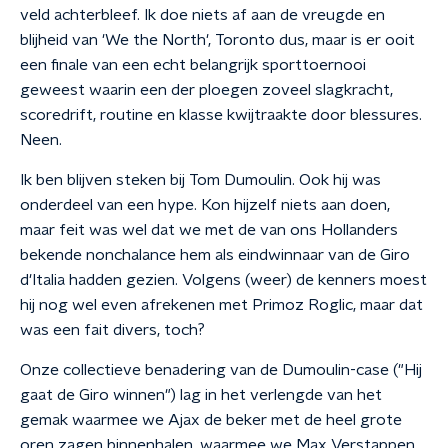
veld achterbleef. Ik doe niets af aan de vreugde en
blijheid van 'We the North', Toronto dus, maar is er ooit
een finale van een echt belangrijk sporttoernooi
geweest waarin een der ploegen zoveel slagkracht,
scoredrift, routine en klasse kwijtraakte door blessures.
Neen.
Ik ben blijven steken bij Tom Dumoulin. Ook hij was
onderdeel van een hype. Kon hijzelf niets aan doen,
maar feit was wel dat we met de van ons Hollanders
bekende nonchalance hem als eindwinnaar van de Giro
d'Italia hadden gezien. Volgens (weer) de kenners moest
hij nog wel even afrekenen met Primoz Roglic, maar dat
was een fait divers, toch?
Onze collectieve benadering van de Dumoulin-case ("Hij
gaat de Giro winnen") lag in het verlengde van het
gemak waarmee we Ajax de beker met de heel grote
oren zagen binnenhalen, waarmee we Max Verstappen