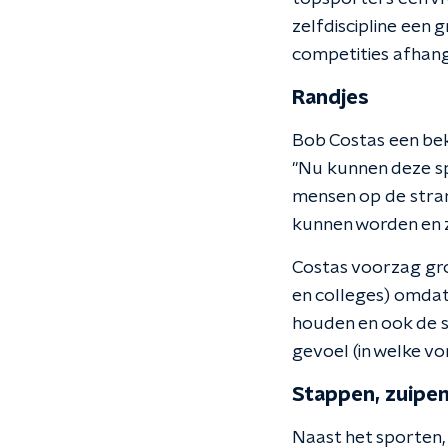
zelfdiscipline een 
competities afhangt v
Randjes
Bob Costas een bek
"Nu kunnen deze sp
mensen op de stran
kunnen worden en z
Costas voorzag gr
en colleges) omdat 
houden en ook de s
gevoel (in welke vo
Stappen, zuipen
Naast het sporten, z