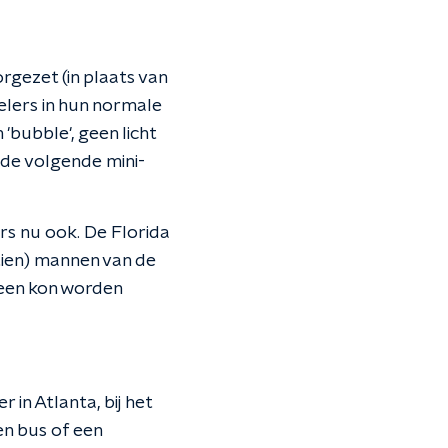
rgezet (in plaats van
elers in hun normale
'bubble', geen licht
 de volgende mini-
ers nu ook. De Florida
tien) mannen van de
been kon worden
in Atlanta, bij het
en bus of een