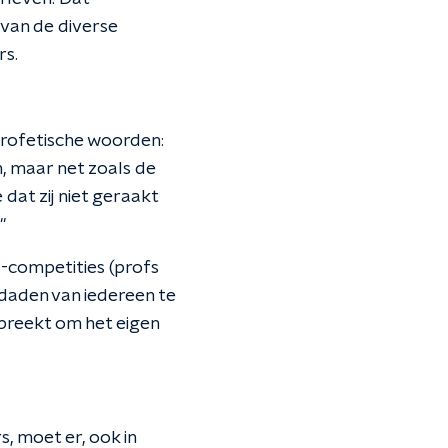
 van de diverse
rs.
profetische woorden:
, maar net zoals de
at zij niet geraakt
"
-competities (profs
 daden van iedereen te
breekt om het eigen
s, moet er, ook in