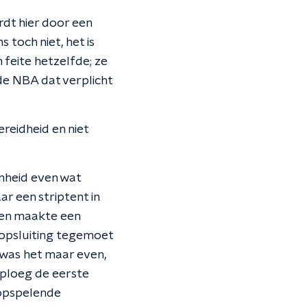
rdt hier door een
toch niet, het is
feite hetzelfde; ze
 de NBA dat verplicht
reidheid en niet
nheid even wat
ar een striptent in
sten maakte een
ropsluiting tegemoet
 was het maar even,
 ploeg de eerste
 opspelende