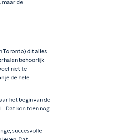
, maar de
 Toronto) dit alles
erhalen behoorlijk
oel niet te
n je de hele
aar het begin van de
al… Dat kon toen nog
onge, succesvolle
n leven. Dat