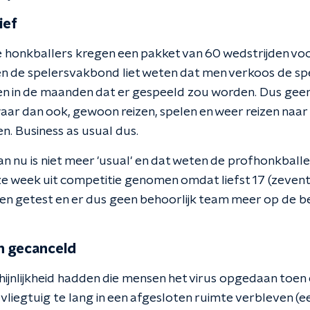
ief
 De honkballers kregen een pakket van 60 wedstrijden voo
n de spelersvakbond liet weten dat men verkoos de sp
ten in de maanden dat er gespeeld zou worden. Dus geen 
aar dan ook, gewoon reizen, spelen en weer reizen naar
en. Business as usual dus.
an nu is niet meer 'usual' en dat weten de profhonkball
e week uit competitie genomen omdat liefst 17 (zeven
aren getest en er dus geen behoorlijk team meer op de 
n gecanceld
jnlijkheid hadden die mensen het virus opgedaan toen er 
vliegtuig te lang in een afgesloten ruimte verbleven (e