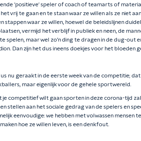
nde 'positieve' speler of coach of teamarts of materi
t vrij te gaan en te staan waar ze willen als ze niet aan 
 stappen waar ze willen, hoewel de beleidslijnen duidelijk
aatsen, vermijd het verblijf in publiek en neen, de man
e spelen, maar wel zo’n ding te dragen in de dug-out e
adion. Dan zijn het dus ineens doekjes voor het bloeden
us nu geraakt in de eerste week van de competitie; dat i
ballers, maar eigenlijk voor de gehele sportwereld.
e competitief wilt gaan sporten in deze corona-tijd zal j
en stellen aan het sociale gedrag van de spelers en spe
elijk eenvoudige: we hebben met volwassen mensen te
e maken hoe ze willen leven, is een denkfout.