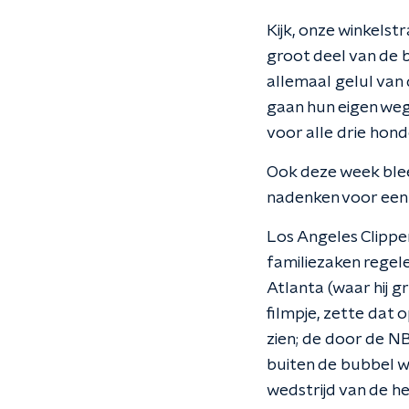
Kijk, onze winkelst
groot deel van de b
allemaal gelul van
gaan hun eigen weg,
voor alle drie hon
Ook deze week blee
nadenken voor een 
Los Angeles Clippe
familiezaken regele
Atlanta (waar hij 
filmpje, zette dat
zien; de door de N
buiten de bubbel w
wedstrijd van de h