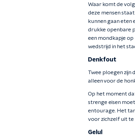
Waar komt de volge
deze mensen staat he
kunnen gaan eten en
drukke openbare pl
een mondkapje op t
wedstrijd in het st
Denkfout
Twee ploegen zijn d
alleen voor de honk
Op het moment dat j
strenge eisen moet
entourage. Het tam
voor zichzelf uit t
Gelul