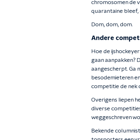
chromosomen de vri
quarantaine bleef,
Dom, dom, dom.
Andere competi
Hoe de ijshockeyers
gaan aanpakken? De 
aangescherpt. Ga ni
besodemieteren en 
competitie de nek
Overigens liepen he
diverse competities
weggeschreven word
Bekende columniste
topsporters een vre