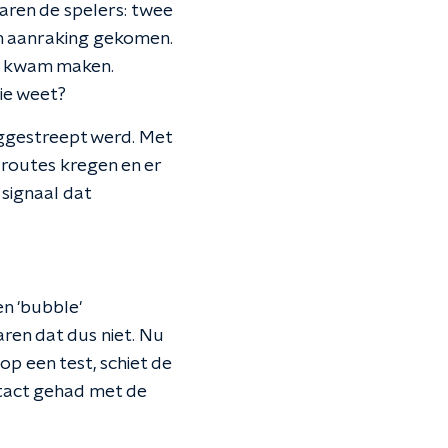
aren de spelers: twee
 in aanraking gekomen.
je kwam maken.
ie weet?
weggestreept werd. Met
routes kregen en er
signaal dat
en 'bubble'
aren dat dus niet. Nu
p een test, schiet de
ontact gehad met de