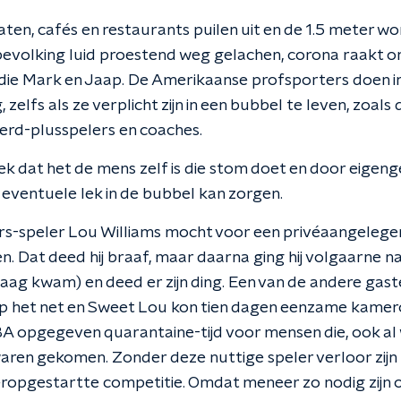
raten, cafés en restaurants puilen uit en de 1.5 meter wo
evolking luid proestend weg gelachen, corona raakt ons 
 die Mark en Jaap. De Amerikaanse profsporters doen in 
 zelfs als ze verplicht zijn in een bubbel te leven, zoals
derd-plusspelers en coaches.
k dat het de mens zelf is die stom doet en door eigenge
eventuele lek in de bubbel kan zorgen.
rs-speler Lou Williams mocht voor een privéaangelege
n. Dat deed hij braaf, maar daarna ging hij volgaarne na
graag kwam) en deed er zijn ding. Een van de andere ga
 op het net en Sweet Lou kon tien dagen eenzame kame
BA opgegeven quarantaine-tijd voor mensen die, ook al
aren gekomen. Zonder deze nuttige speler verloor zijn
eropgestartte competitie. Omdat meneer zo nodig zijn