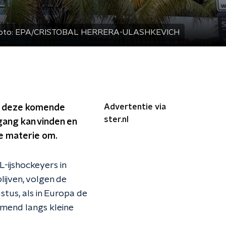
oto:
EPA/CRISTOBAL HERRERA-ULASHKEVICH
Advertentie via
et deze komende
ster.nl
gang kan vinden en
e materie om.
-ijshockeyers in
ijven, volgen de
tus, als in Europa de
mmend langs kleine