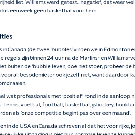
jheid liet. Williams werd getest…negatief, dat weer wel
 dus een week geen basketbal voor hem.
ties
 in Canada (de twee 'bubbles' vinden we in Edmonton en
regels zijn binnen 24 uur na de Marlins- en Williams-v
et buiten de 'bubble leven, doe niet stoer, probeer de b
vooral: besodemieter ook jezelf niet, want daardoor ka
 omdraaien.
el wat professionals met 'positief' rond in de aanloop n
. Tennis, voetbal, football, basketbal, ijshockey, honkb
en als 'onze competitie begint pas over een maand'.
n in de USA en Canada schreven al dat het voor rijke, j
-se-lij-ke uitdaging is niet hun normale leven te kunne