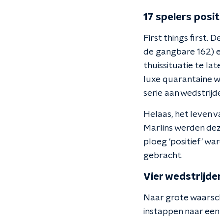
17 spelers posit
First things first.
de gangbare 162) e
thuissituatie te la
luxe quarantaine w
serie aan wedstrijd
Helaas, het leven v
Marlins werden dez
ploeg 'positief' w
gebracht.
Vier wedstrijde
Naar grote waarschi
instappen naar een 