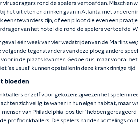
 virusdragers rond de spelers vertoefden. Misschien w
 bij het uit eten en drinken gaan in Atlanta met anderen
k een stewardess zijn, of een piloot die even een praat
erdrager van het hotel die rond de spelers vertoefde. W
er geval één week van vier wedstrijden van de Marlins 
de volgende tegenstanders van deze ploeg andere speel
 voor in de plaats kwamen. Gedoe dus, maar vooral het 
et 'as usual' kunnen opstellen in deze krankzinnige tijd.
et bloeden
ballers er zelf voor gekozen: zij wezen het spelen in e
dachten zich veilig te wanen in hun eigen habitat, maar w
 mensen van Philadelphia 'positief' hebben gereageerd o
ij de profhonkballers. Die spelers hadden kortelings c