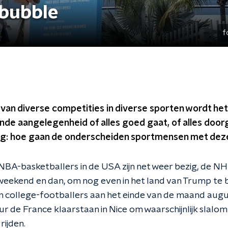
 bubble
f
 van diverse competities in diverse sporten wordt h
de aangelegenheid of alles goed gaat, of alles door
ag: hoe gaan de onderscheiden sportmensen met dez
NBA-basketballers in de USA zijn net weer bezig, de NHL
weekend en dan, om nog even in het land van Trump te bl
n college-footballers aan het einde van de maand augus
ur de France klaarstaan in Nice om waarschijnlijk slalo
rijden.