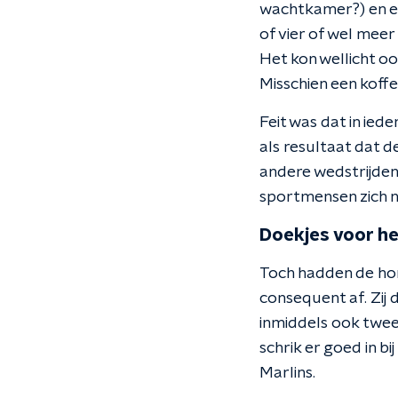
wachtkamer?) en er
of vier of wel meer
Het kon wellicht oo
Misschien een koff
Feit was dat in ied
als resultaat dat 
andere wedstrijden
sportmensen zich ni
Doekjes voor h
Toch hadden de honk
consequent af. Zij 
inmiddels ook twee
schrik er goed in b
Marlins.