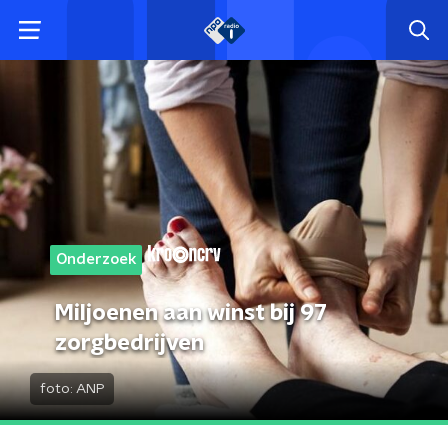
Onderzoek
Miljoenen aan winst bij 97
zorgbedrijven
foto:
ANP