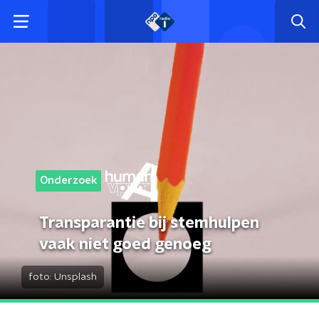
Onderzoek
Transparantie bij stemhulpen
vaak niet goed genoeg
foto:
Unsplash