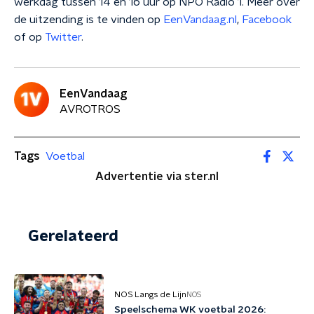
werkdag tussen 14 en 16 uur op NPO Radio 1. Meer over
de uitzending is te vinden op
EenVandaag.nl
,
Facebook
of op
Twitter
.
EenVandaag
AVROTROS
Tags
Voetbal
Advertentie via ster.nl
Gerelateerd
NOS Langs de Lijn
NOS
Speelschema WK voetbal 2026: