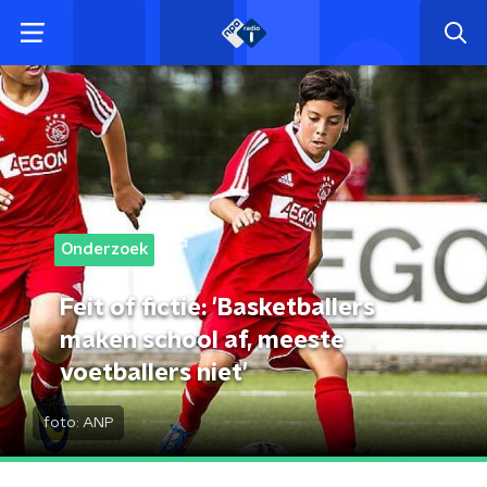
Onderzoek
Feit of fictie: 'Basketballers
maken school af, meeste
voetballers niet'
foto:
ANP