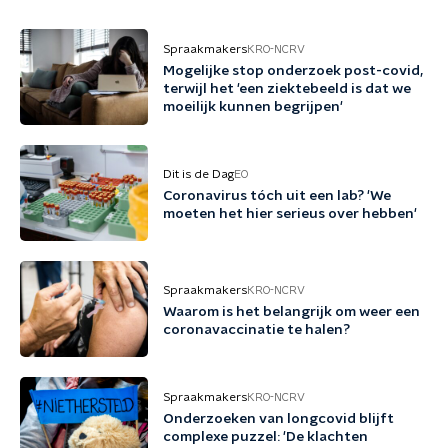
Spraakmakers
KRO-NCRV
Mogelijke stop onderzoek post-covid,
terwijl het 'een ziektebeeld is dat we
moeilijk kunnen begrijpen'
Dit is de Dag
EO
Coronavirus tóch uit een lab? 'We
moeten het hier serieus over hebben'
Spraakmakers
KRO-NCRV
Waarom is het belangrijk om weer een
coronavaccinatie te halen?
Spraakmakers
KRO-NCRV
Onderzoeken van longcovid blijft
complexe puzzel: 'De klachten