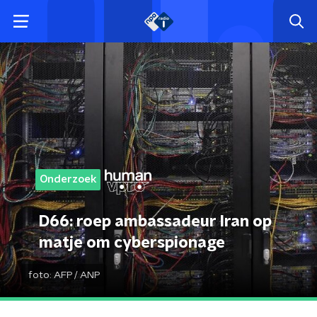
Onderzoek
D66: roep ambassadeur Iran op
matje om cyberspionage
foto:
AFP / ANP