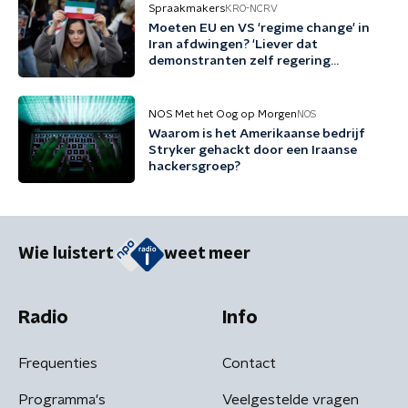
Spraakmakers
KRO-NCRV
Moeten EU en VS 'regime change' in
Iran afdwingen? 'Liever dat
demonstranten zelf regering
omwerpen'
NOS Met het Oog op Morgen
NOS
Waarom is het Amerikaanse bedrijf
Stryker gehackt door een Iraanse
hackersgroep?
Wie luistert
weet meer
Radio
Info
Frequenties
Contact
Programma's
Veelgestelde vragen