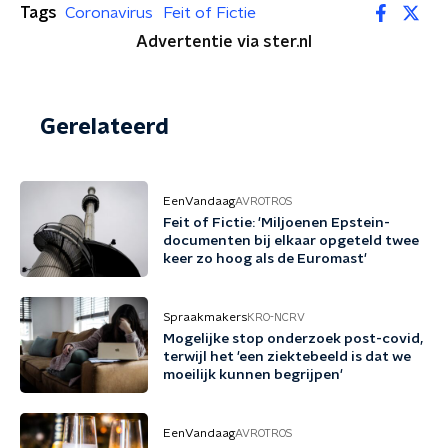
Tags
Coronavirus
Feit of Fictie
Advertentie via ster.nl
Gerelateerd
EenVandaag
AVROTROS
Feit of Fictie: 'Miljoenen Epstein-
documenten bij elkaar opgeteld twee
keer zo hoog als de Euromast'
Spraakmakers
KRO-NCRV
Mogelijke stop onderzoek post-covid,
terwijl het 'een ziektebeeld is dat we
moeilijk kunnen begrijpen'
EenVandaag
AVROTROS