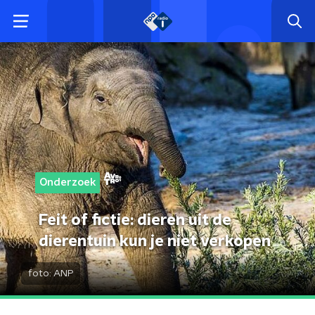
Onderzoek
Feit of fictie: dieren uit de
dierentuin kun je niet verkopen
foto:
ANP