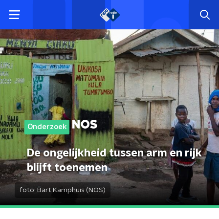
Onderzoek
De ongelijkheid tussen arm en rijk
blijft toenemen
foto:
Bart Kamphuis (NOS)