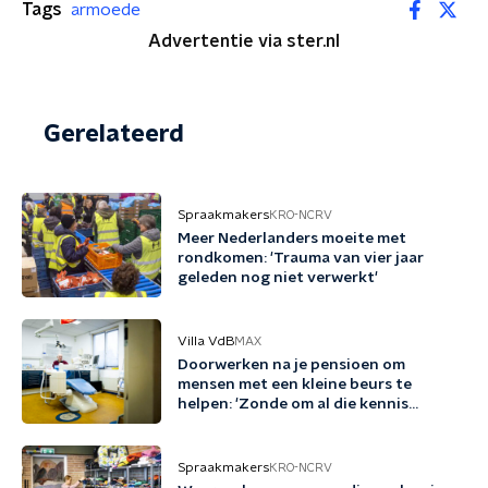
Tags
armoede
Advertentie via ster.nl
Gerelateerd
Spraakmakers
KRO-NCRV
Meer Nederlanders moeite met
rondkomen: 'Trauma van vier jaar
geleden nog niet verwerkt'
Villa VdB
MAX
Doorwerken na je pensioen om
mensen met een kleine beurs te
helpen: 'Zonde om al die kennis
verloren te laten gaan'
Spraakmakers
KRO-NCRV