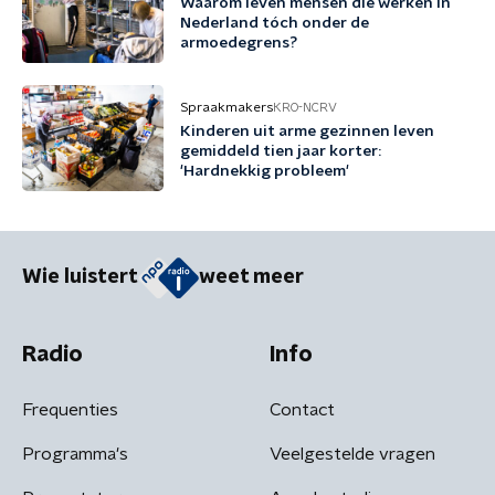
Waarom leven mensen die werken in
Nederland tóch onder de
armoedegrens?
Spraakmakers
KRO-NCRV
Kinderen uit arme gezinnen leven
gemiddeld tien jaar korter:
'Hardnekkig probleem'
Wie luistert
weet meer
Radio
Info
Frequenties
Contact
Programma's
Veelgestelde vragen