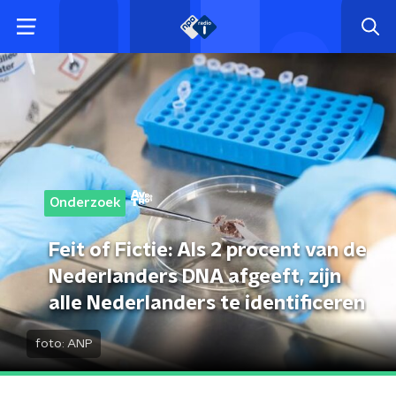
Onderzoek
Feit of Fictie: Als 2 procent van de
Nederlanders DNA afgeeft, zijn
alle Nederlanders te identificeren
foto:
ANP