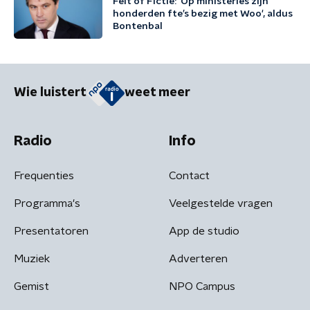
Feit of Fictie: 'Op ministeries zijn
honderden fte’s bezig met Woo', aldus
Bontenbal
Wie luistert
weet meer
Radio
Info
Frequenties
Contact
Programma's
Veelgestelde vragen
Presentatoren
App de studio
Muziek
Adverteren
Gemist
NPO Campus