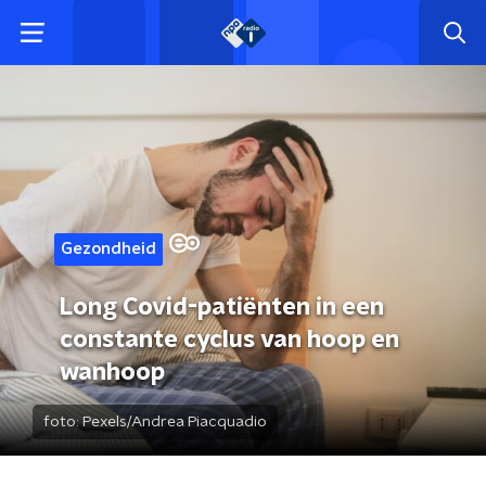
Gezondheid
Long Covid-patiënten in een
constante cyclus van hoop en
wanhoop
foto:
Pexels/Andrea Piacquadio