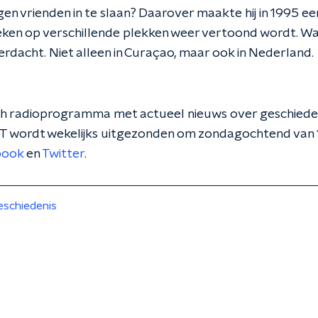
gen vrienden in te slaan? Daarover maakte hij in 1995 ee
eken op verschillende plekken weer vertoond wordt. W
rdacht. Niet alleen in Curaçao, maar ook in Nederland.
sch radioprogramma met actueel nieuws over geschiede
T wordt wekelijks uitgezonden om zondagochtend van 1
book
en
Twitter
.
eschiedenis