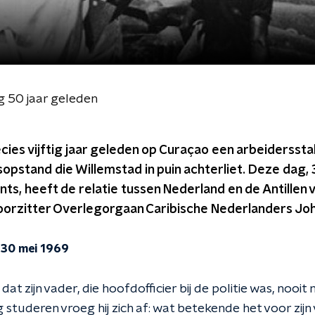
 50 jaar geleden
cies vijftig jaar geleden op Curaçao een arbeiderssta
sopstand die Willemstad in puin achterliet. Deze dag, 
nts, heeft de relatie tussen Nederland en de Antille
voorzitter Overlegorgaan Caribische Nederlanders Joh
 30 mei 1969
t zijn vader, die hoofdofficier bij de politie was, nooit
g studeren vroeg hij zich af: wat betekende het voor zij