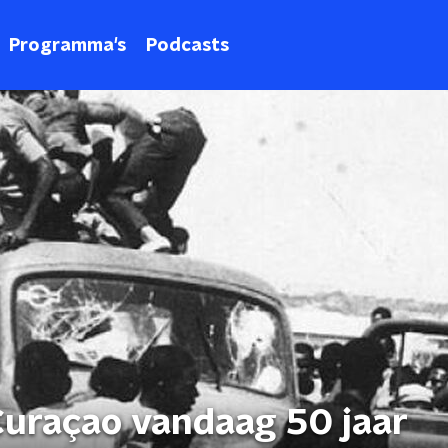
Programma's
Podcasts
uraçao vandaag 50 jaar