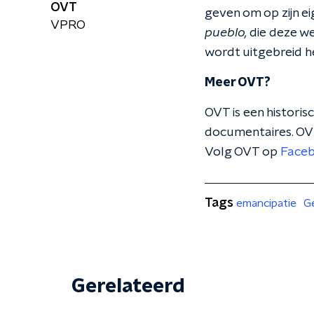
OVT
geven om op zijn ei
VPRO
pueblo,
die deze w
wordt uitgebreid he
Meer OVT?
OVT is een histori
documentaires. OV
Volg OVT op
Face
Tags
emancipatie
G
Gerelateerd