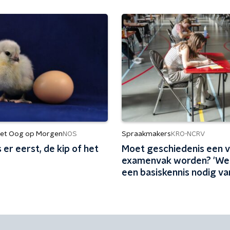
et Oog op Morgen
Spraakmakers
NOS
KRO-NCRV
er eerst, de kip of het
Moet geschiedenis een v
examenvak worden? 'We
een basiskennis nodig va
algemene verleden'