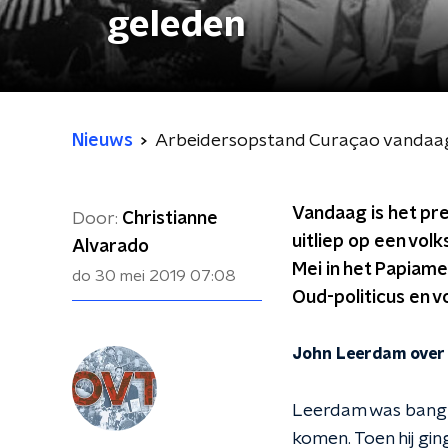
geleden
Nieuws
Arbeidersopstand Curaçao vandaag
Vandaag is het pre
Door:
Christianne
uitliep op een volk
Alvarado
Mei in het Papiame
do 30 mei 2019
07:08
Oud-politicus en 
John Leerdam over
Leerdam was bang da
komen. Toen hij gin