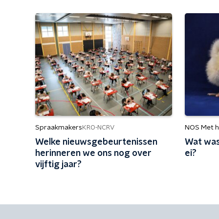
Spraakmakers
NOS Met h
KRO-NCRV
Welke nieuwsgebeurtenissen
Wat was 
herinneren we ons nog over
ei?
vijftig jaar?