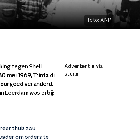
foto:
ANP
Advertentie via
king tegen Shell
ster.nl
30 mei 1969, Trinta di
n voorgoed veranderd.
n Leerdam was erbij:
 meer thuis zou
n vader om orders te