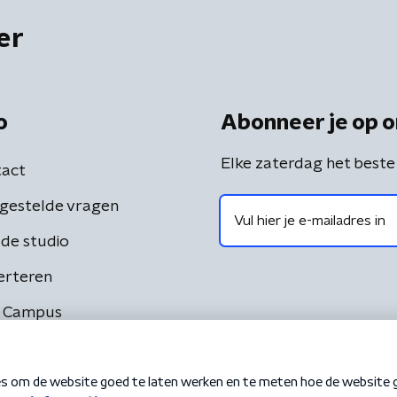
er
o
Abonneer je op o
Elke zaterdag het beste
act
gestelde vragen
de studio
erteren
 Campus