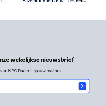
n
Hazelhoff Roelfzema: 'Zet een
bijsluiter bij deze oude held'
nze wekelijkse nieuwsbrief
 van NPO Radio 1 in jouw mailbox