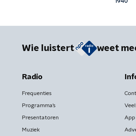
1940
Wie luistert
weet me
Radio
Inf
Frequenties
Cont
Programma's
Veel
Presentatoren
App 
Muziek
Adv