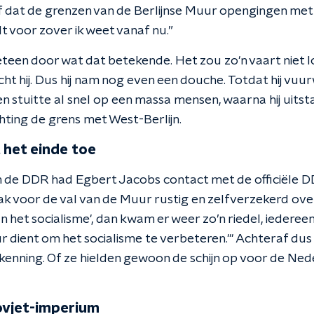
dat de grenzen van de Berlijnse Muur opengingen met 
t voor zover ik weet vanaf nu.”
teen door wat dat betekende. Het zou zo'n vaart niet 
ht hij. Dus hij nam nog even een douche. Totdat hij vuu
 en stuitte al snel op een massa mensen, waarna hij uit
hting de grens met West-Berlijn.
 het einde toe
 de DDR had Egbert Jacobs contact met de officiële DD
k voor de val van de Muur rustig en zelfverzekerd over
 het socialisme', dan kwam er weer zo’n riedel, iederee
r dient om het socialisme te verbeteren.'" Achteraf dus
enning. Of ze hielden gewoon de schijn op voor de Ne
ovjet-imperium