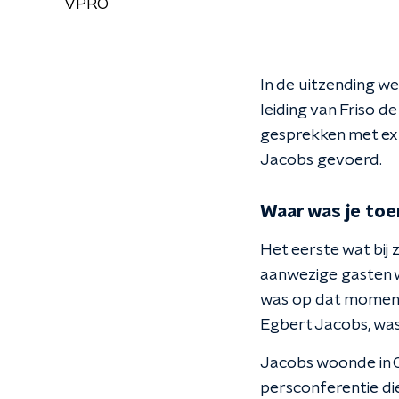
VPRO
In de uitzending w
leiding van Friso 
gesprekken met exp
Jacobs gevoerd.
Waar was je toe
Het eerste wat bij 
aanwezige gasten w
was op dat moment
Egbert Jacobs, was 
Jacobs woonde in O
persconferentie di