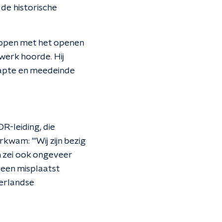
de historische
lopen met het openen
rwerk hoorde. Hij
stapte en meedeinde
R-leiding, die
kwam: "'Wij zijn bezig
n zei ook ongeveer
 een misplaatst
derlandse