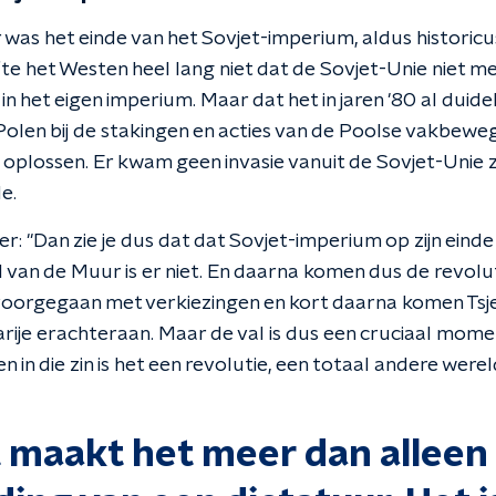
 was het einde van het Sovjet-imperium, aldus historicu
e het Westen heel lang niet dat de Sovjet-Unie niet m
n het eigen imperium. Maar dat het in jaren '80 al duidel
olen bij de stakingen en acties van de Poolse vakbewegin
t oplossen. Er kwam geen invasie vanuit de Sovjet-Unie zo
e.
er: "Dan zie je dus dat dat Sovjet-imperium op zijn eind
 van de Muur is er niet. En daarna komen dus de revolut
l voorgegaan met verkiezingen en kort daarna komen Tsje
rije erachteraan. Maar de val is dus een cruciaal mom
n in die zin is het een revolutie, een totaal andere were
t maakt het meer dan alleen