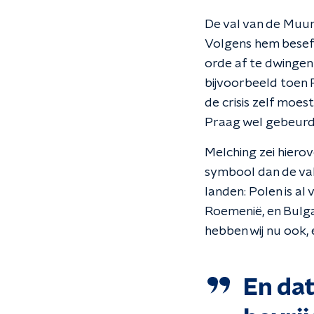
De val van de Muur
Volgens hem beseft
orde af te dwingen i
bijvoorbeeld toen P
de crisis zelf moes
Praag wel gebeurd
Melching zei hierov
symbool dan de val
landen: Polen is a
Roemenië, en Bulga
hebben wij nu ook, e
En da