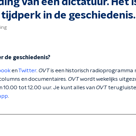
ding van een dictatuur. Het i
tijdperk in de geschiedenis.
ing
er de geschiedenis?
book
en
Twitter
.
OVT
is een historisch radioprogramma 
 columns en documentaires.
OVT
wordt wekelijks uitge
10.00 tot 12.00 uur. Je kunt alles van
OVT
terugluiste
app
.