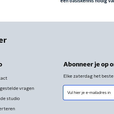
een basiskennis nodig va
algemene verleden'
er
o
Abonneer je op o
Elke zaterdag het beste
act
gestelde vragen
de studio
erteren