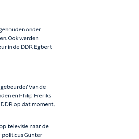
e gehouden onder
den. Ook werden
eur in de DDR Egbert
et gebeurde? Van de
en en Philip Freriks
e DDR op dat moment,
p televisie naar de
-politicus Günter