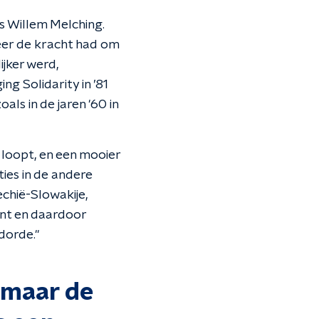
s Willem Melching.
eer de kracht had om
ijker werd,
g Solidarity in ’81
als in de jaren '60 in
e loopt, en een mooier
ies in de andere
chië-Slowakije,
ent en daardoor
ldorde."
 maar de