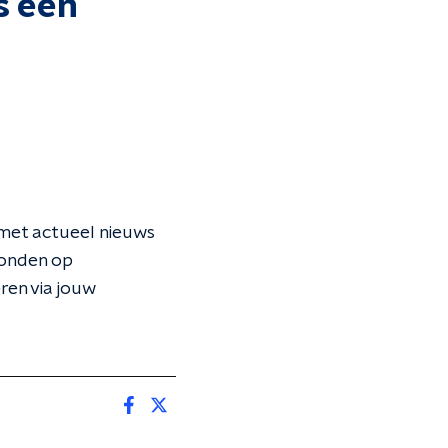
s een
met actueel nieuws
zonden op
ren via jouw