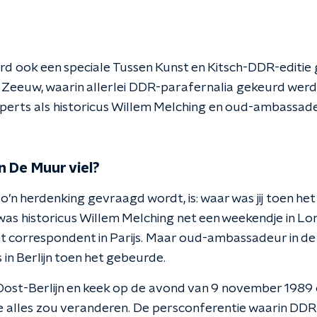
erd ook een speciale Tussen Kunst en Kitsch-DDR-editi
de Zeeuw, waarin allerlei DDR-parafernalia gekeurd wer
erts als historicus Willem Melching en oud-ambassad
n De Muur viel?
zo’n herdenking gevraagd wordt, is: waar was jij toen h
as historicus Willem Melching net een weekendje in Lond
 correspondent in Parijs. Maar oud-ambassadeur in d
in Berlijn toen het gebeurde.
ost-Berlijn en keek op de avond van 9 november 1989 o
e alles zou veranderen. De persconferentie waarin DDR