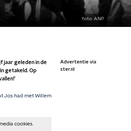
foto:
ANP
Advertentie via
f jaar geleden in de
ster.nl
in getakeld. Op
allen!'
dat Jos had met Willem
media cookies.