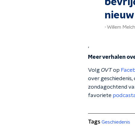
bevrij
nieuw 
Willem Melch
’
Meer verhalen ov
Volg
OVT
op
Face
over geschiedenis,
zondagochtend van 
favoriete
podcast
Tags
Geschiedenis