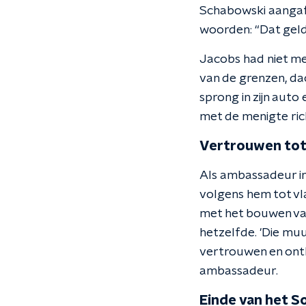
Schabowski aangaf 
woorden: “Dat geld
Jacobs had niet me
van de grenzen, dac
sprong in zijn auto
met de menigte ric
Vertrouwen tot
Als ambassadeur in
volgens hem tot vla
met het bouwen van
hetzelfde. 'Die muu
vertrouwen en ontk
ambassadeur.
Einde van het S