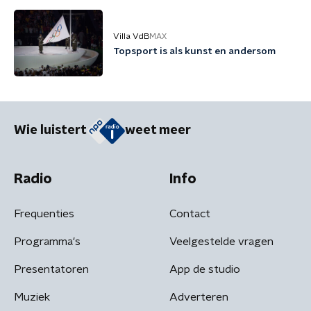
Villa VdB
MAX
Topsport is als kunst en andersom
Wie luistert
weet meer
Radio
Info
Frequenties
Contact
Programma's
Veelgestelde vragen
Presentatoren
App de studio
Muziek
Adverteren