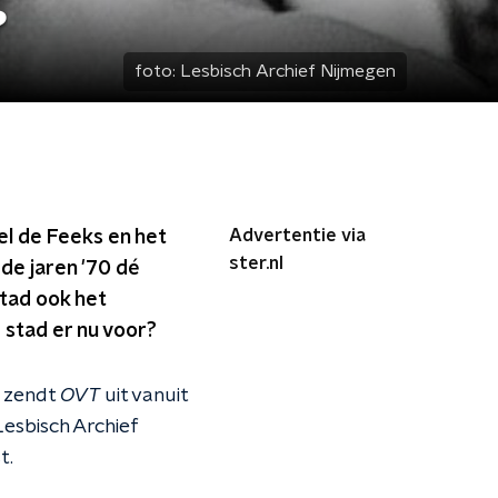
?
foto:
Lesbisch Archief Nijmegen
Advertentie via
l de Feeks en het
ster.nl
 de jaren '70 dé
stad ook het
 stad er nu voor?
m zendt
OVT
uit vanuit
esbisch Archief
t.