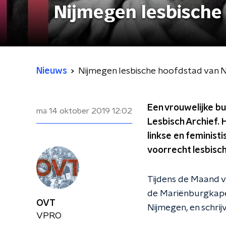
Nijmegen lesbische
Nieuws
Nijmegen lesbische hoofdstad van 
Een vrouwelijke b
ma 14 oktober 2019
12:02
Lesbisch Archief. H
linkse en feminist
voorrecht lesbisch
Tijdens de Maand v
de Mariënburgkapel
OVT
Nijmegen, en schri
VPRO