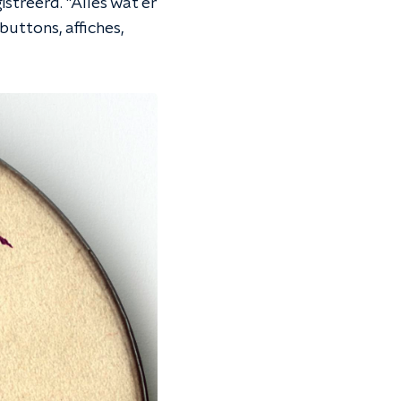
treerd. "Alles wat er
buttons, affiches,