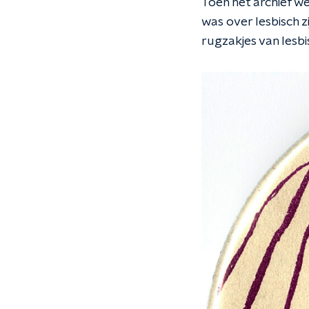
Toen het archief w
was over lesbisch zi
rugzakjes van lesbi