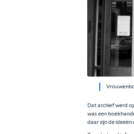
Vrouwenboe
Dat archief werd o
was een boekhandel
daar zijn de ideeën