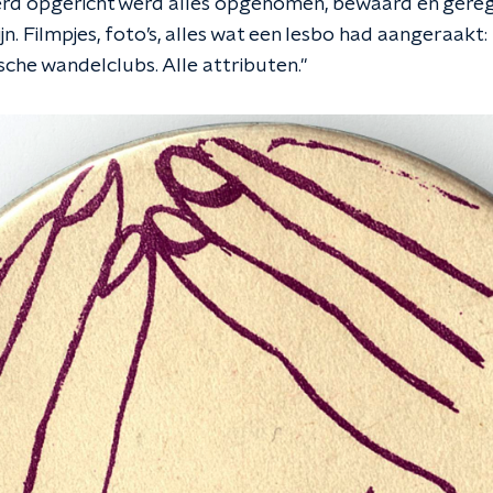
erd opgericht werd alles opgenomen, bewaard en geregis
jn. Filmpjes, foto’s,
alles wat een lesbo had aangeraakt: 
sche wandelclubs. Alle attributen."