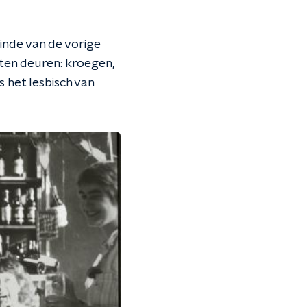
inde van de vorige
oten deuren: kroegen,
s het lesbisch van