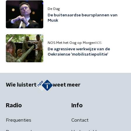
De Dag
De buitenaardse beursplannen van
Musk
NOS Met het Oog op Morgen
NOS
De agressieve werkwijze van de
Oekraïense 'mobilisatiepolitie'
Wie luistert
weet meer
Radio
Info
Frequenties
Contact