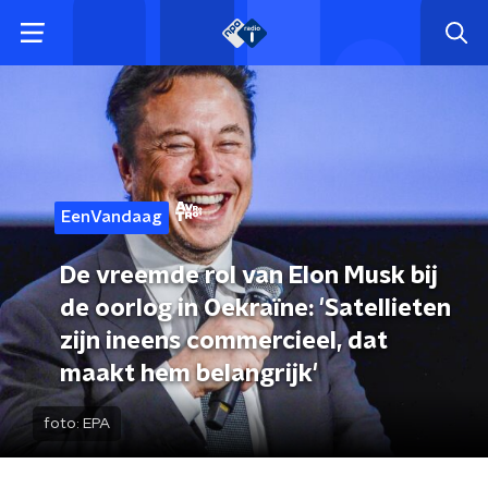
EenVandaag
De vreemde rol van Elon Musk bij
de oorlog in Oekraïne: 'Satellieten
zijn ineens commercieel, dat
maakt hem belangrijk'
foto:
EPA