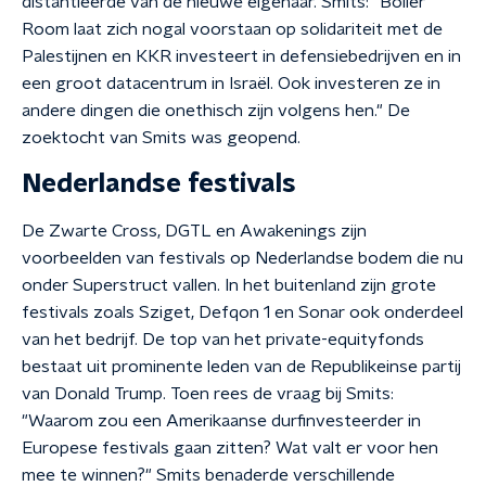
distantieerde van de nieuwe eigenaar. Smits: "Boiler
Room laat zich nogal voorstaan op solidariteit met de
Palestijnen en KKR investeert in defensiebedrijven en in
een groot datacentrum in Israël. Ook investeren ze in
andere dingen die onethisch zijn volgens hen." De
zoektocht van Smits was geopend.
Nederlandse festivals
De Zwarte Cross, DGTL en Awakenings zijn
voorbeelden van festivals op Nederlandse bodem die nu
onder Superstruct vallen. In het buitenland zijn grote
festivals zoals Sziget, Defqon 1 en Sonar ook onderdeel
van het bedrijf. De top van het private-equityfonds
bestaat uit prominente leden van de Republikeinse partij
van Donald Trump. Toen rees de vraag bij Smits:
"Waarom zou een Amerikaanse durfinvesteerder in
Europese festivals gaan zitten? Wat valt er voor hen
mee te winnen?" Smits benaderde verschillende