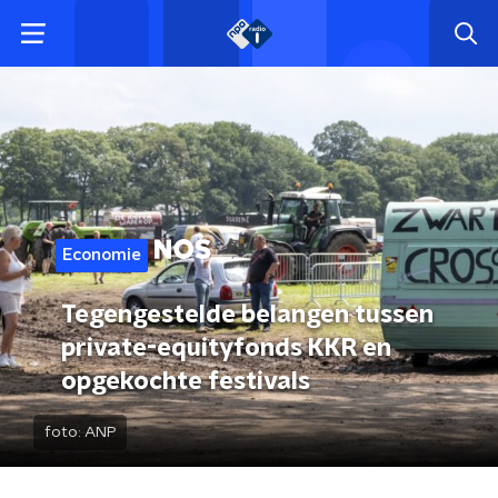
Economie
Tegengestelde belangen tussen
private-equityfonds KKR en
opgekochte festivals
foto:
ANP