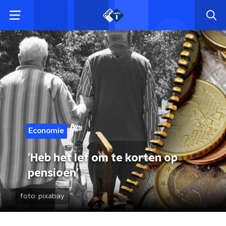
Economie
'Heb het lef om te korten op
pensioen'
foto:
pixabay