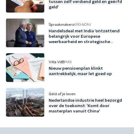
tussen zelf verdiend geld en geërfd
geld'
Spraakmakers
KRO-NCRV
Handelsdeal met India 'ontzettend
belangrijk voor Europese
weerbaarheid en strategische
autonomie'
Villa VdB
MAX
Nieuw pensioenplan klinkt
aantrekkelijk, maar let goed op
Geld of je leven
Nederlandse industrie heel bezorgd
over de toekomst: 'Komt door
masterplan vanuit China'