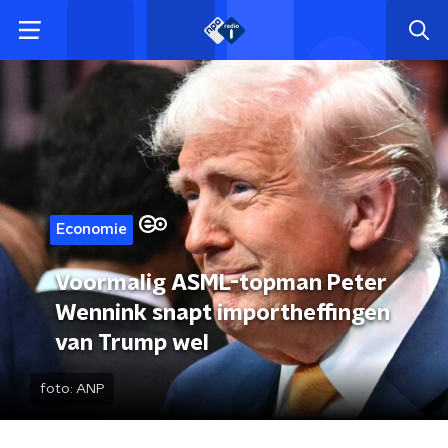
Economie
Voormalig ASML-topman Peter
Wennink snapt importheffingen
van Trump wel
foto:
ANP