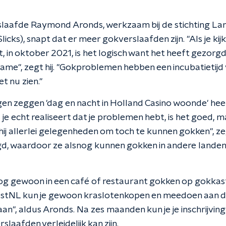
aafde Raymond Aronds, werkzaam bij de stichting Lan
licks), snapt dat er meer gokverslaafden zijn. "Als je ki
, in oktober 2021, is het logisch want het heeft gezor
me", zegt hij. "Gokproblemen hebben een incubatietijd va
t nu zien."
gen zeggen 'dag en nacht in Holland Casino woonde' heeft
s je echt realiseert dat je problemen hebt, is het goed, m
ij allerlei gelegenheden om toch te kunnen gokken", ze
d, waardoor ze alsnog kunnen gokken in andere landen 
og gewoon in een café of restaurant gokken op gokkaste
ostNL kun je gewoon kraslotenkopen en meedoen aan de 
an", aldus Aronds. Na zes maanden kun je je inschrijvi
slaafden verleidelijk kan zijn.