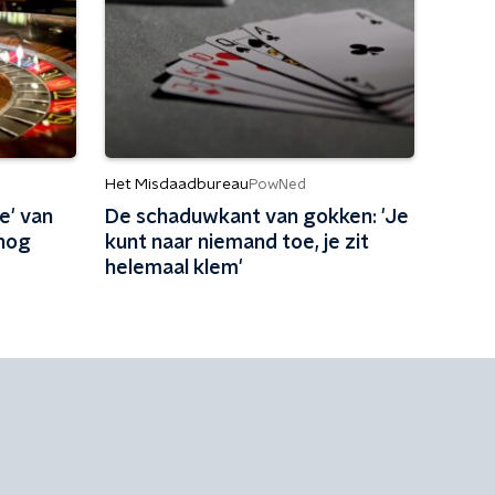
Het Misdaadbureau
PowNed
e' van
De schaduwkant van gokken: 'Je
snog
kunt naar niemand toe, je zit
helemaal klem'