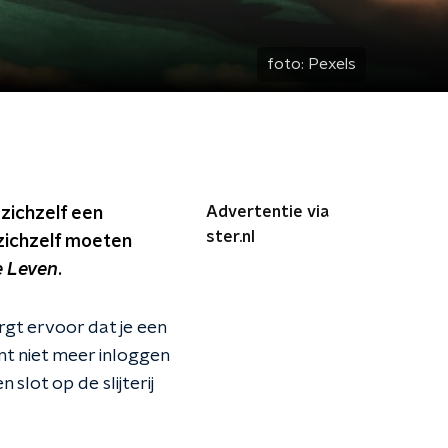
foto:
Pexels
Advertentie via
zichzelf een
ster.nl
zichzelf moeten
e Leven
.
rgt ervoor dat je een
unt niet meer inloggen
 slot op de slijterij