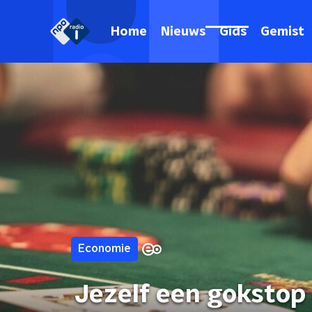
Home
Nieuws
Gids
Gemist
Economie
Jezelf een gokstop o