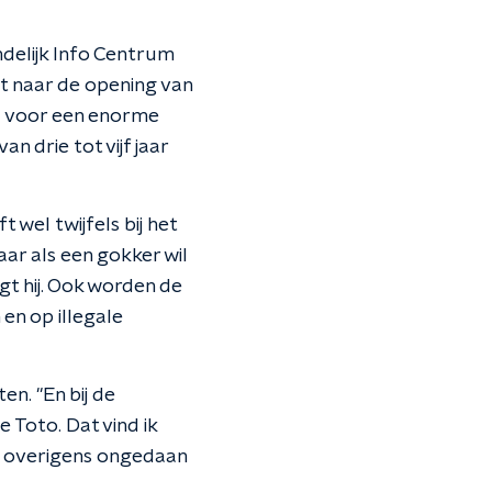
delijk Info Centrum
jkt naar de opening van
gd voor een enorme
n drie tot vijf jaar
 wel twijfels bij het
aar als een gokker wil
gt hij. Ook worden de
en op illegale
n. "En bij de
Toto. Dat vind ik
ng overigens ongedaan