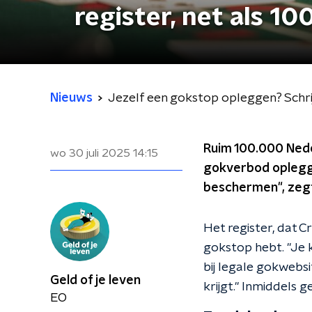
register, net als 1
Nieuws
Jezelf een gokstop opleggen? Schrijf
Ruim 100.000 Neder
wo 30 juli 2025
14:15
gokverbod oplegg
beschermen", zegt
Het register, dat C
gokstop hebt. "Je k
bij legale gokwebsit
Geld of je leven
krijgt." Inmiddels 
EO