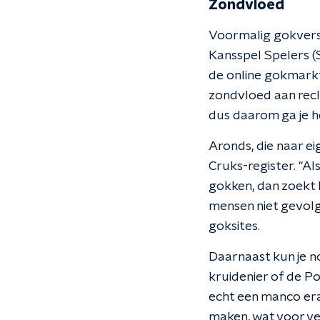
Zondvloed
Voormalig gokversl
Kansspel Spelers (S
de online gokmarkt
zondvloed aan recla
dus daarom ga je he
Aronds, die naar ei
Cruks-register. "Al
gokken, dan zoekt h
mensen niet gevolg
goksites.
Daarnaast kun je n
kruidenier of de P
echt een manco era
maken, wat voor ver