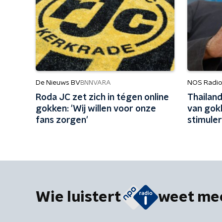
De Nieuws BV
NOS Radio
BNNVARA
Roda JC zet zich in tégen online
Thailan
gokken: 'Wij willen voor onze
van gok
fans zorgen'
stimule
Wie luistert
weet me