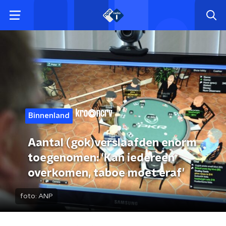
Binnenland
Aantal (gok)verslaafden enorm
toegenomen: 'Kan iedereen
overkomen, taboe moet eraf'
foto:
ANP