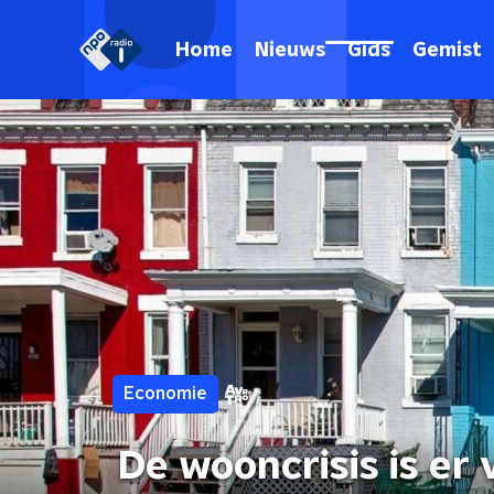
Home
Nieuws
Gids
Gemist
Economie
De wooncrisis is er