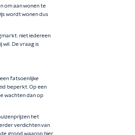
en om aan wonen te
wijs wordt wonen dus
gmarkt: niet iedereen
 wil. De vraag is
 een fatsoenlijke
heid beperkt. Op een
e wachten dan op
uizenprijzen het
verder verdichten van
 de grond waarop hier