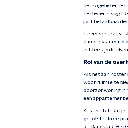
het zogeheten res
besteden – stijgt 
juist betaalbaarder
Liever spreekt Kos
kan zomaar een huis 
echter: zijn dit eis
Rol van de over
Als het aan Koster 
woonruimte te biede
doorzonwoning in 
een appartementje
Koster stelt dat j
grootst is. In de p
de Randstad. Het G