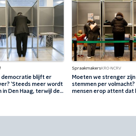
!
Spraakmakers
KRO-NCRV
democratie blijft er
Moeten we strenger zijn
over? 'Steeds meer wordt
stemmen per volmacht?
 in Den Haag, terwijl de
mensen erop attent dat 
 lokaal landen'
de normale procedure is