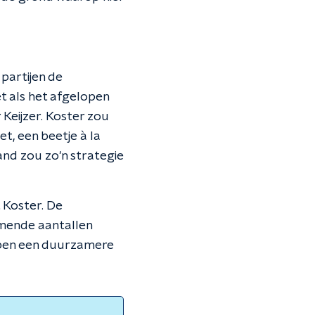
partijen de
t als het afgelopen
 Keijzer. Koster zou
, een beetje à la
and zou zo'n strategie
 Koster. De
mende aantallen
oepen een duurzamere