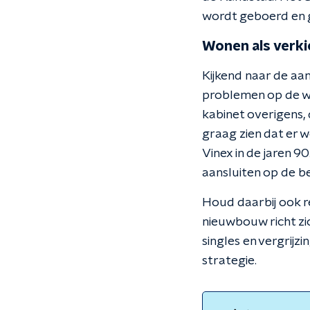
wordt geboerd en ge
Wonen als verk
Kijkend naar de aan
problemen op de wo
kabinet overigens, 
graag zien dat er 
Vinex in de jaren 9
aansluiten op de b
Houd daarbij ook r
nieuwbouw richt z
singles en vergrij
strategie.