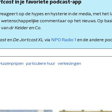
rtcast
in je favoriete podcast-app
reageert op de hypes en hysterie in de media, met het 
wetenschappelijke commentaar op het nieuws. Op basi
g van
dr Kelder en Co
.
ast
en
De Jortcast XL
via
NPO Radio 1
en de andere pod
Huizenprijzen
particuliere huur
verkiezingen