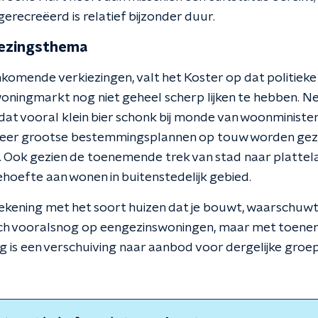
recreëerd is relatief bijzonder duur.
iezingsthema
komende verkiezingen, valt het Koster op dat politieke 
ningmarkt nog niet geheel scherp lijken te hebben. Ne
dat vooral klein bier schonk bij monde van woonminister
weer grootse bestemmingsplannen op touw worden gezet
0. Ook gezien de toenemende trek van stad naar plattel
ehoefte aan wonen in buitenstedelijk gebied.
ekening met het soort huizen dat je bouwt, waarschuwt
ich vooralsnog op eengezinswoningen, maar met toene
zing is een verschuiving naar aanbod voor dergelijke gr