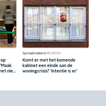
Spraakmakers
KRO-NCRV
 op
Komt er met het komende
 'Maak
kabinet een einde aan de
het niet
woningcrisis? 'Intentie is er'
'