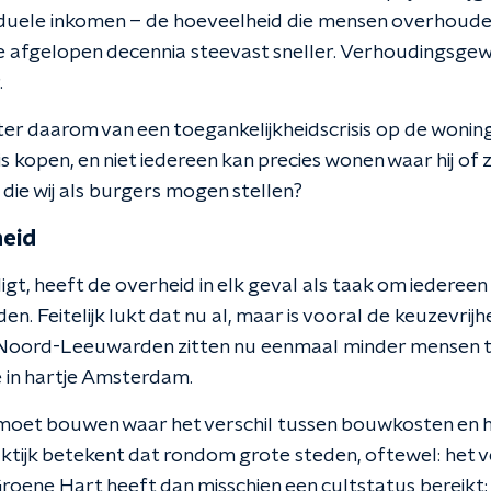
iduele inkomen – de hoeveelheid die mensen overhoud
de afgelopen decennia steevast sneller. Verhoudingsge
.
ter daarom van een toegankelijkheidscrisis op de wonin
kopen, en niet iedereen kan precies wonen waar hij of zij
en die wij als burgers mogen stellen?
heid
ligt, heeft de overheid in elk geval als taak om iedereen
n. Feitelijk lukt dat nu al, maar is vooral de keuzevrij
Noord-Leeuwarden zitten nu eenmaal minder mensen t
 in hartje Amsterdam.
e moet bouwen waar het verschil tussen bouwkosten en h
raktijk betekent dat rondom grote steden, oftewel: het 
roene Hart heeft dan misschien een cultstatus bereikt;