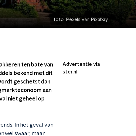
foto:
Pexels van Pixabay
Advertentie via
wakkeren ten bate van
ster.nl
ddels bekend met dit
wordt geschetst dan
ningmarkteconoom aan
eval niet geheel op
ends. In het geval van
gen weliswaar, maar