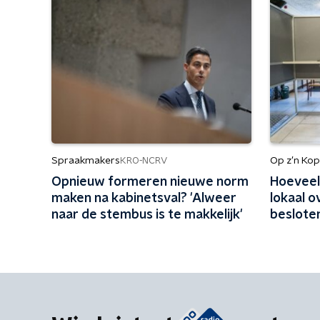
Spraakmakers
Op z’n Kop
KRO-NCRV
Opnieuw formeren nieuwe norm
Hoeveel 
maken na kabinetsval? 'Alweer
lokaal 
naar de stembus is te makkelijk'
besloten
gevolgen