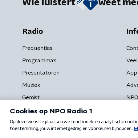
Wie luistert
weet me
Radio
Inf
Frequenties
Cont
Programma's
Veel
Presentatoren
App 
Muziek
Adv
Gemist
NPO
Algemene voorwaarden
Privacybeleid