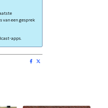
laatste
s van een gesprek
cast-apps.